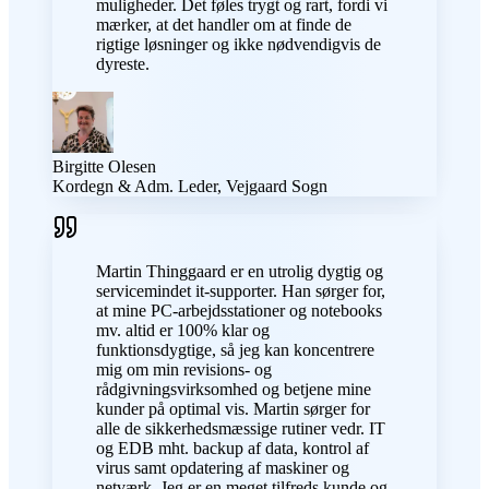
muligheder. Det føles trygt og rart, fordi vi
mærker, at det handler om at finde de
rigtige løsninger og ikke nødvendigvis de
dyreste.
Birgitte Olesen
Kordegn & Adm. Leder, Vejgaard Sogn
Martin Thinggaard er en utrolig dygtig og
servicemindet it-supporter. Han sørger for,
at mine PC-arbejdsstationer og notebooks
mv. altid er 100% klar og
funktionsdygtige, så jeg kan koncentrere
mig om min revisions- og
rådgivningsvirksomhed og betjene mine
kunder på optimal vis. Martin sørger for
alle de sikkerhedsmæssige rutiner vedr. IT
og EDB mht. backup af data, kontrol af
virus samt opdatering af maskiner og
netværk. Jeg er en meget tilfreds kunde og