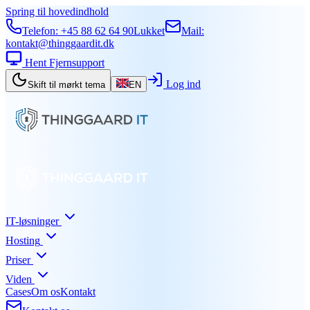
Spring til hovedindhold
Telefon:
+45 88 62 64 90
Lukket
Mail:
kontakt@thinggaardit.dk
Hent Fjernsupport
Log ind
Skift til mørkt tema
EN
IT-løsninger
Hosting
Priser
Viden
Cases
Om os
Kontakt