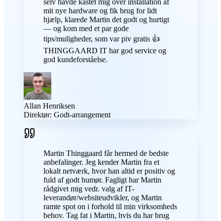
selv havde kastet mig over installation af
mit nye hardware og fik brug for lidt
hjælp, klarede Martin det godt og hurtigt
— og kom med et par gode
tips/muligheder, som var piv gratis 👍
THINGGAARD IT har god service og
god kundeforståelse.
Allan Henriksen
Direktør: Godt-arrangement
Martin Thinggaard får hermed de bedste
anbefalinger. Jeg kender Martin fra et
lokalt netværk, hvor han altid er positiv og
fuld af godt humør. Fagligt har Martin
rådgivet mig vedr. valg af IT-
leverandør/websiteudvikler, og Martin
ramte spot on i forhold til min virksomheds
behov. Tag fat i Martin, hvis du har brug