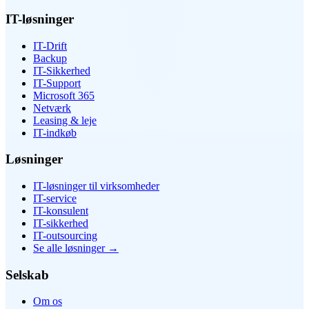
IT-løsninger
IT-Drift
Backup
IT-Sikkerhed
IT-Support
Microsoft 365
Netværk
Leasing & leje
IT-indkøb
Løsninger
IT-løsninger til virksomheder
IT-service
IT-konsulent
IT-sikkerhed
IT-outsourcing
Se alle løsninger
→
Selskab
Om os