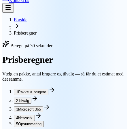
Kontakt os
Forside
Prisberegner
Beregn på 30 sekunder
Prisberegner
Vælg en pakke, antal brugere og tilvalg — så får du et estimat med
det samme.
1
Pakke & brugere
2
Tilvalg
3
Microsoft 365
4
Netværk
5
Opsummering