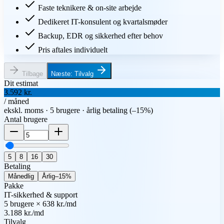
Faste teknikere & on-site arbejde
Dedikeret IT-konsulent og kvartalsmøder
Backup, EDR og sikkerhed efter behov
Pris aftales individuelt
Tilbage
Næste
:
Tilvalg
Dit estimat
3.592 kr.
/ måned
ekskl. moms
·
5
brugere
·
årlig betaling (–15%)
Antal brugere
5
8
16
30
Betaling
Månedlig
Årlig
–15%
Pakke
IT-sikkerhed & support
5 brugere × 638 kr./md
3.188 kr./md
Tilvalg