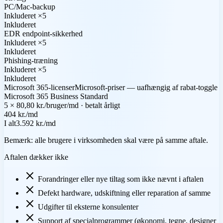
PC/Mac-backup
Inkluderet ×5
Inkluderet
EDR endpoint-sikkerhed
Inkluderet ×5
Inkluderet
Phishing-træning
Inkluderet ×5
Inkluderet
Microsoft 365-licenser
Microsoft-priser — uafhængig af rabat-toggle
Microsoft 365 Business Standard
5 × 80,80 kr./bruger/md · betalt årligt
404 kr./md
I alt
3.592 kr.
/md
Bemærk: alle brugere i virksomheden skal være på samme aftale.
Aftalen dækker ikke
Forandringer eller nye tiltag som ikke nævnt i aftalen
Defekt hardware, udskiftning eller reparation af samme
Udgifter til eksterne konsulenter
Support af specialprogrammer (økonomi, tegne, designer