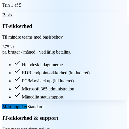
Trin
1
af
5
Basis
IT-sikkerhed
Til mindre teams med basisbehov
375 kr.
pr. bruger / måned
· ved årlig betaling
Helpdesk i dagtimerne
EDR endpoint-sikkerhed (inkluderet)
PC/Mac-backup (inkluderet)
Microsoft 365 administration
Månedlig statusrapport
Mest populær
Standard
IT-sikkerhed & support