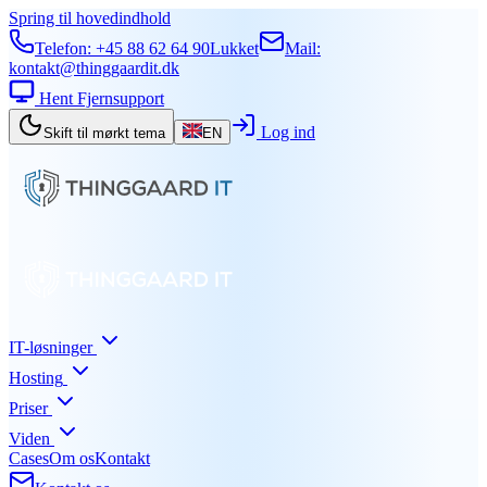
Spring til hovedindhold
Telefon:
+45 88 62 64 90
Lukket
Mail:
kontakt@thinggaardit.dk
Hent Fjernsupport
Log ind
Skift til mørkt tema
EN
IT-løsninger
Hosting
Priser
Viden
Cases
Om os
Kontakt