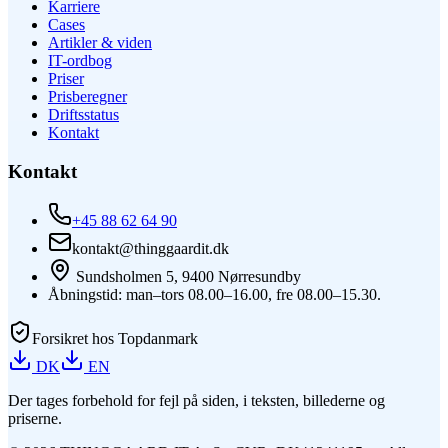
Karriere
Cases
Artikler & viden
IT-ordbog
Priser
Prisberegner
Driftsstatus
Kontakt
Kontakt
+45 88 62 64 90
kontakt@thinggaardit.dk
Sundsholmen 5, 9400 Nørresundby
Åbningstid: man–tors 08.00–16.00, fre 08.00–15.30.
Forsikret hos Topdanmark
DK
EN
Der tages forbehold for fejl på siden, i teksten, billederne og
priserne.