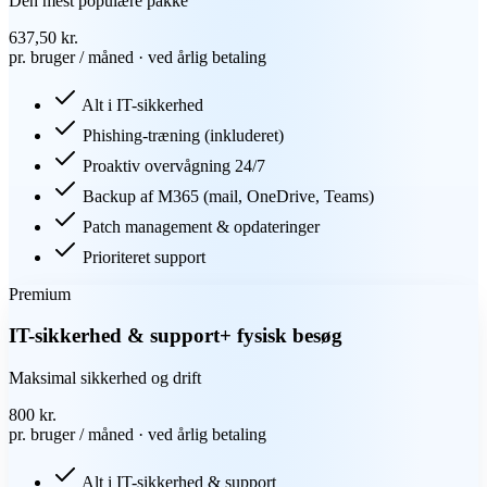
Den mest populære pakke
637,50 kr.
pr. bruger / måned
· ved årlig betaling
Alt i IT-sikkerhed
Phishing-træning (inkluderet)
Proaktiv overvågning 24/7
Backup af M365 (mail, OneDrive, Teams)
Patch management & opdateringer
Prioriteret support
Premium
IT-sikkerhed & support
+
fysisk besøg
Maksimal sikkerhed og drift
800 kr.
pr. bruger / måned
· ved årlig betaling
Alt i IT-sikkerhed & support