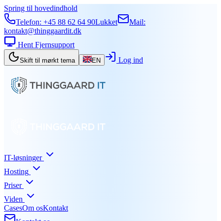
Spring til hovedindhold
Telefon:
+45 88 62 64 90
Lukket
Mail:
kontakt@thinggaardit.dk
Hent Fjernsupport
Log ind
Skift til mørkt tema
EN
IT-løsninger
Hosting
Priser
Viden
Cases
Om os
Kontakt