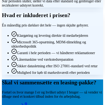
Når perioden slutter, sletter vi data efter standard og genbruger eller
recirkulerer udstyret korrekt.
Hvad er inkluderet i prisen?
Én månedlig pris dækker det hele — ingen skjulte gebyrer.
Klargøring og levering direkte til medarbejderen
Microsoft 365-opsætning, MDM-tilmelding og
sikkerhedspolitik
Garanti i hele perioden — vi håndterer reklamationer
Lånemaskine ved værkstedsreparation
Sikker datasletning efter ISO 27001-standard ved retur
Mulighed for køb til markedsværdi efter perioden
Skal vi sammensætte en leasing-pakke?
Fortæl os hvor mange I er og hvilket udstyr I bruger — så vender vi
tilbage med et konkret tilbud inden for én arbejdsdag.