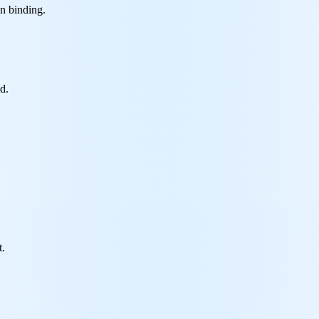
n binding.
d.
t.