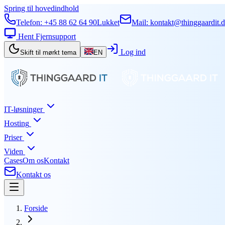
Spring til hovedindhold
Telefon:
+45 88 62 64 90
Lukket
Mail:
kontakt@thinggaardit.
Hent Fjernsupport
Log ind
Skift til mørkt tema
EN
IT-løsninger
Hosting
Priser
Viden
Cases
Om os
Kontakt
Kontakt os
Forside