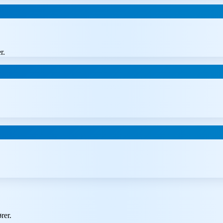
r.
rer.