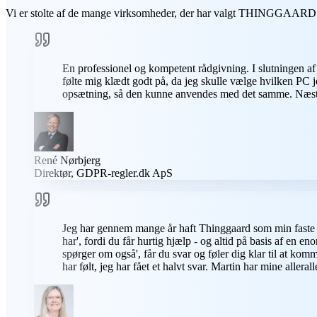
Vi er stolte af de mange virksomheder, der har valgt THINGGAARD I
En professionel og kompetent rådgivning. I slutningen 
følte mig klædt godt på, da jeg skulle vælge hvilken PC j
opsætning, så den kunne anvendes med det samme. Næste ga
René Nørbjerg
Direktør, GDPR-regler.dk ApS
Jeg har gennem mange år haft Thinggaard som min faste 
har', fordi du får hurtig hjælp - og altid på basis af en 
spørger om også', får du svar og føler dig klar til at kom
har følt, jeg har fået et halvt svar. Martin har mine alle