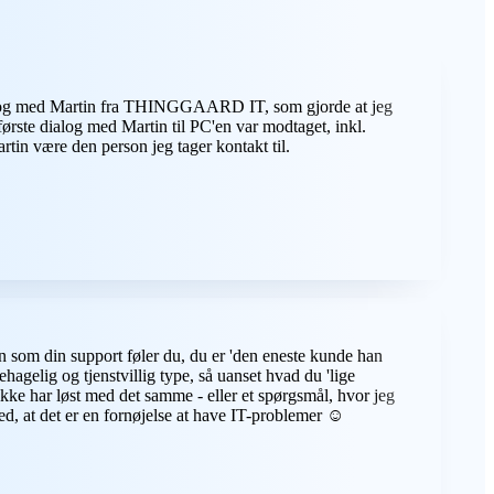
 dialog med Martin fra THINGGAARD IT, som gjorde at jeg
første dialog med Martin til PC'en var modtaget, inkl.
tin være den person jeg tager kontakt til.
som din support føler du, du er 'den eneste kunde han
hagelig og tjenstvillig type, så uanset hvad du 'lige
 ikke har løst med det samme - eller et spørgsmål, hvor jeg
ed, at det er en fornøjelse at have IT-problemer ☺️