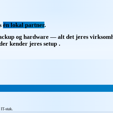
os
én lokal partner
.
backup og hardware — alt det jeres virksomh
 der kender jeres setup
|
.
 IT-stak.