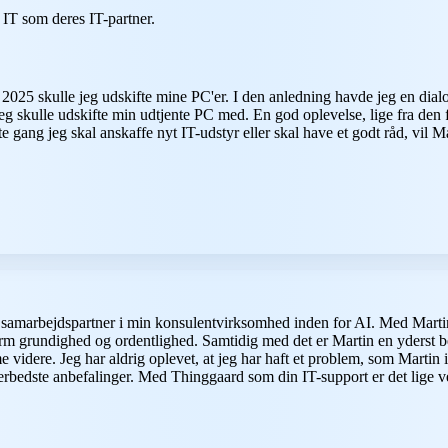
T som deres IT-partner.
af 2025 skulle jeg udskifte mine PC'er. I den anledning havde jeg en
eg skulle udskifte min udtjente PC med. En god oplevelse, lige fra den 
ng jeg skal anskaffe nyt IT-udstyr eller skal have et godt råd, vil Mar
samarbejdspartner i min konsulentvirksomhed inden for AI. Med Martin 
enorm grundighed og ordentlighed. Samtidig med det er Martin en yderst be
me videre. Jeg har aldrig oplevet, at jeg har haft et problem, som Martin
rallerbedste anbefalinger. Med Thinggaard som din IT-support er det lige v