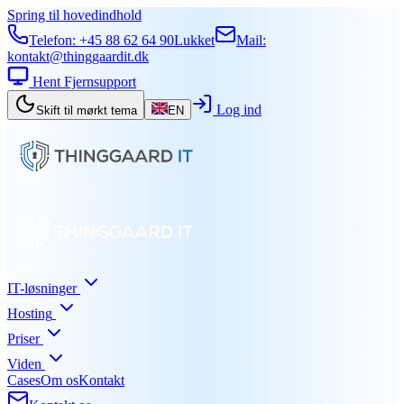
Spring til hovedindhold
Telefon:
+45 88 62 64 90
Lukket
Mail:
kontakt@thinggaardit.dk
Hent Fjernsupport
Log ind
Skift til mørkt tema
EN
IT-løsninger
Hosting
Priser
Viden
Cases
Om os
Kontakt