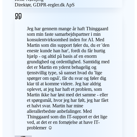
Direktør, GDPR-regler.dk ApS
Jeg har gennem mange år haft Thinggaard
som min faste samarbejdspartner i min
konsulentvirksomhed inden for AI. Med
Martin som din support føler du, du er 'den
eneste kunde han har', fordi du får hurtig
hjælp - og altid på basis af en enorm
grundighed og ordentlighed. Samtidig med
det er Martin en yderst behagelig og
tjenstvillig type, så uanset hvad du 'lige
spørger om også', får du svar og føler dig
klar til at komme videre. Jeg har aldrig
oplevet, at jeg har haft et problem, som
Martin ikke har løst med det samme - eller
et spørgsmål, hvor jeg har følt, jeg har fået
et halvt svar. Martin har mine
allerallerbedste anbefalinger. Med
Thinggaard som din IT-support er det lige
ved, at det er en fornøjelse at have IT-
problemer ☺️