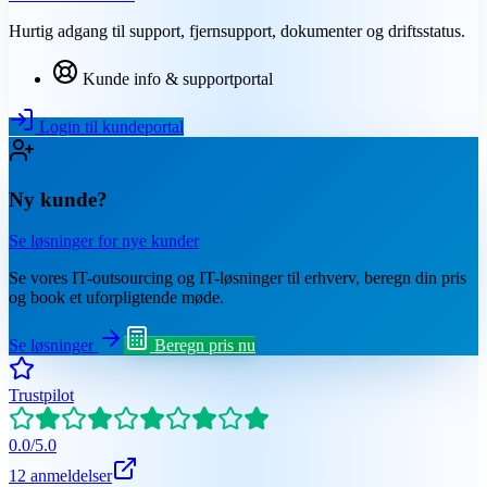
Hurtig adgang til support, fjernsupport, dokumenter og driftsstatus.
Kunde info & supportportal
Login til kundeportal
Ny kunde?
Se løsninger for nye kunder
Se vores IT-outsourcing og IT-løsninger til erhverv, beregn din pris
og book et uforpligtende møde.
Se løsninger
Beregn pris nu
Trustpilot
0.0
/
5.0
12 anmeldelser