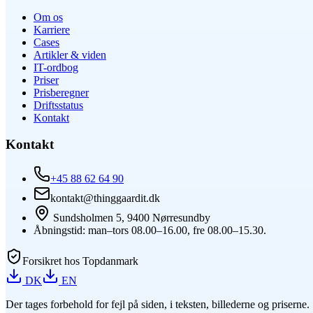
Om os
Karriere
Cases
Artikler & viden
IT-ordbog
Priser
Prisberegner
Driftsstatus
Kontakt
Kontakt
+45 88 62 64 90
kontakt@thinggaardit.dk
Sundsholmen 5, 9400 Nørresundby
Åbningstid: man–tors 08.00–16.00, fre 08.00–15.30.
Forsikret hos Topdanmark
DK
EN
Der tages forbehold for fejl på siden, i teksten, billederne og priserne.