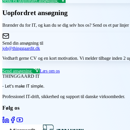
Send en uopfordret ansøgning
Uopfordret ansøgning
Brænder du for IT, og kan du se dig selv hos os? Send os et par linjer
Send din ansøgning til
job@thinggaardit.dk
Vedhæft gerne CV og en kort motivation. Vi melder tilbage inden 2 u
Send ansøgning
Læs om os
THINGGAARD
IT
- Let's make IT simple.
Professionel IT-drift, sikkerhed og support til danske virksomheder.
Følg os