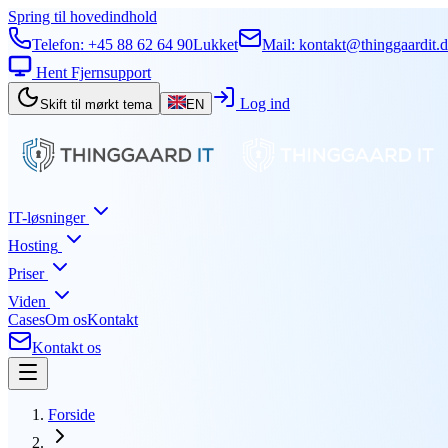
Spring til hovedindhold
Telefon:
+45 88 62 64 90
Lukket
Mail:
kontakt@thinggaardit.
Hent Fjernsupport
Log ind
Skift til mørkt tema
EN
IT-løsninger
Hosting
Priser
Viden
Cases
Om os
Kontakt
Kontakt os
Forside