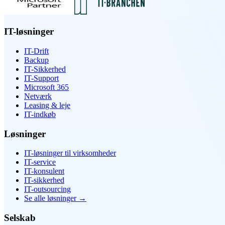
IT-løsninger
IT-Drift
Backup
IT-Sikkerhed
IT-Support
Microsoft 365
Netværk
Leasing & leje
IT-indkøb
Løsninger
IT-løsninger til virksomheder
IT-service
IT-konsulent
IT-sikkerhed
IT-outsourcing
Se alle løsninger
→
Selskab