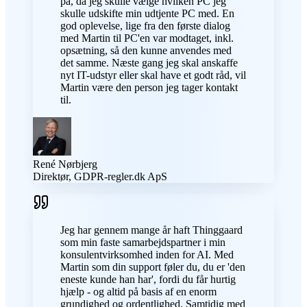
på, da jeg skulle vælge hvilken PC jeg
skulle udskifte min udtjente PC med. En
god oplevelse, lige fra den første dialog
med Martin til PC'en var modtaget, inkl.
opsætning, så den kunne anvendes med
det samme. Næste gang jeg skal anskaffe
nyt IT-udstyr eller skal have et godt råd, vil
Martin være den person jeg tager kontakt
til.
René Nørbjerg
Direktør, GDPR-regler.dk ApS
Jeg har gennem mange år haft Thinggaard
som min faste samarbejdspartner i min
konsulentvirksomhed inden for AI. Med
Martin som din support føler du, du er 'den
eneste kunde han har', fordi du får hurtig
hjælp - og altid på basis af en enorm
grundighed og ordentlighed. Samtidig med