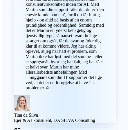
konsulentvirksomhed inden for AI. Med
Martin som din support føler du, du er 'den
eneste kunde han har', fordi du får hurtig
hjælp - og altid på basis af en enorm
grundighed og ordentlighed. Samtidig med
det er Martin en yderst behagelig og
tjenstvillig type, så uanset hvad du 'lige
spørger om også', får du svar og føler dig
klar til at komme videre. Jeg har aldrig
oplevet, at jeg har haft et problem, som
Martin ikke har løst med det samme - eller
et spørgsmål, hvor jeg har følt, jeg har fået
et halvt svar. Martin har mine
allerallerbedste anbefalinger. Med
Thinggaard som din IT-support er det lige
ved, at det er en fornøjelse at have IT-
problemer ☺️
Tina da Silva
Ejer & AI-konsulent, DA SILVA Consulting