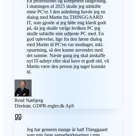
En professionel og kompetent rådgivning.
I slutningen af 2025 skulle jeg udskifte
mine PC'er. I den anledning havde jeg en
dialog med Martin fra THINGGAARD
IT, som gjorde at jeg følte mig klædt godt
på, da jeg skulle vælge hvilken PC jeg
skulle udskifte min udtjente PC med. En
god oplevelse, lige fra den første dialog
med Martin til PC'en var modtaget, inkl.
opsætning, så den kunne anvendes med
det samme. Næste gang jeg skal anskaffe
nyt IT-udstyr eller skal have et godt råd, vil
Martin være den person jeg tager kontakt
til.
René Nørbjerg
Direktør, GDPR-regler.dk ApS
Jeg har gennem mange år haft Thinggaard
som min faste samarbejdspartner i min