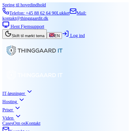
Spring til hovedindhold
Telefon:
+45 88 62 64 90
Lukket
Mail:
kontakt@thinggaardit.dk
Hent Fjernsupport
Log ind
Skift til mørkt tema
EN
IT-løsninger
Hosting
Priser
Viden
Cases
Om os
Kontakt