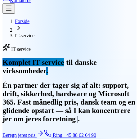
Kontakt os
Forside
IT-service
IT-service
Komplet IT-service
til danske
virksomheder
.
Én partner der tager sig af alt: support,
drift, sikkerhed, hardware og Microsoft
365. Fast månedlig pris, dansk team og en
glidende opstart — så I kan koncentrere
jer om jeres forretning
.
Beregn jeres pris
Ring
+45 88 62 64 90