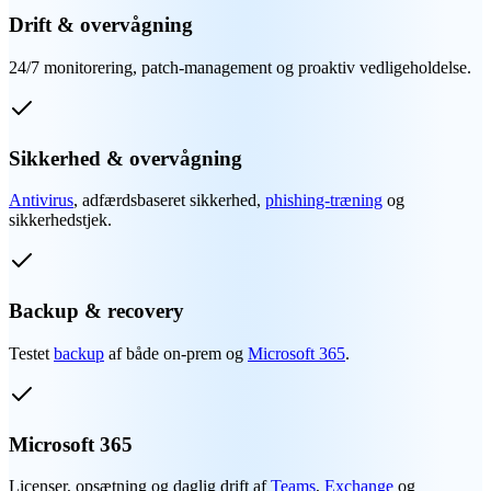
Drift & overvågning
24/7 monitorering, patch-management og proaktiv vedligeholdelse.
Sikkerhed & overvågning
Antivirus
, adfærdsbaseret sikkerhed,
phishing-træning
og
sikkerhedstjek.
Backup & recovery
Testet
backup
af både on-prem og
Microsoft 365
.
Microsoft 365
Licenser, opsætning og daglig drift af
Teams
,
Exchange
og