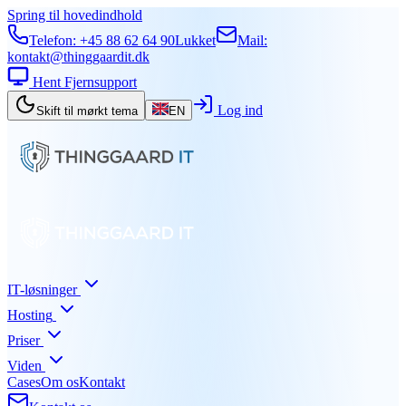
Spring til hovedindhold
Telefon:
+45 88 62 64 90
Lukket
Mail:
kontakt@thinggaardit.dk
Hent Fjernsupport
Log ind
Skift til mørkt tema
EN
IT-løsninger
Hosting
Priser
Viden
Cases
Om os
Kontakt