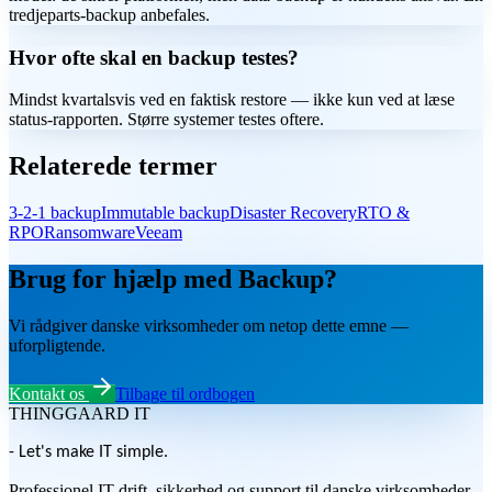
tredjeparts-backup anbefales.
Hvor ofte skal en backup testes?
Mindst kvartalsvis ved en faktisk restore — ikke kun ved at læse
status-rapporten. Større systemer testes oftere.
Relaterede termer
3-2-1 backup
Immutable backup
Disaster Recovery
RTO &
RPO
Ransomware
Veeam
Brug for hjælp med Backup?
Vi rådgiver danske virksomheder om netop dette emne —
uforpligtende.
Kontakt os
Tilbage til ordbogen
THINGGAARD
IT
- Let's make IT simple.
Professionel IT-drift, sikkerhed og support til danske virksomheder.