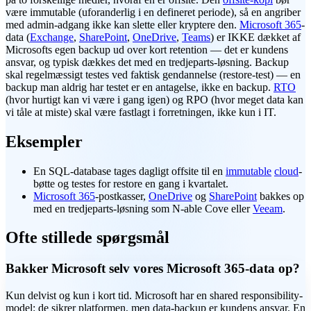
være immutable (uforanderlig i en defineret periode), så en angriber
med admin-adgang ikke kan slette eller kryptere den.
Microsoft 365
-
data (
Exchange
,
SharePoint
,
OneDrive
,
Teams
) er IKKE dækket af
Microsofts egen backup ud over kort retention — det er kundens
ansvar, og typisk dækkes det med en tredjeparts-løsning. Backup
skal regelmæssigt testes ved faktisk gendannelse (restore-test) — en
backup man aldrig har testet er en antagelse, ikke en backup.
RTO
(hvor hurtigt kan vi være i gang igen) og RPO (hvor meget data kan
vi tåle at miste) skal være fastlagt i forretningen, ikke kun i IT.
Eksempler
En SQL-database tages dagligt offsite til en
immutable
cloud
-
bøtte og testes for restore en gang i kvartalet.
Microsoft 365
-postkasser,
OneDrive
og
SharePoint
bakkes op
med en tredjeparts-løsning som N-able Cove eller
Veeam
.
Ofte stillede spørgsmål
Bakker Microsoft selv vores Microsoft 365-data op?
Kun delvist og kun i kort tid. Microsoft har en shared responsibility-
model: de sikrer platformen, men data-
backup
er kundens ansvar. En