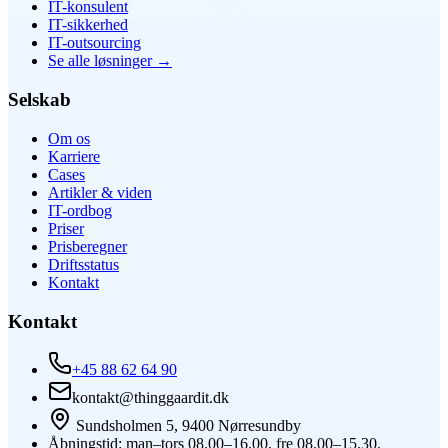
IT-konsulent
IT-sikkerhed
IT-outsourcing
Se alle løsninger
→
Selskab
Om os
Karriere
Cases
Artikler & viden
IT-ordbog
Priser
Prisberegner
Driftsstatus
Kontakt
Kontakt
+45 88 62 64 90
kontakt@thinggaardit.dk
Sundsholmen 5, 9400 Nørresundby
Åbningstid: man–tors 08.00–16.00, fre 08.00–15.30.