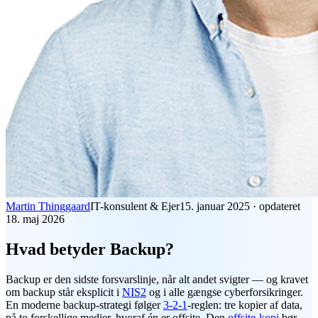
Martin Thinggaard
IT-konsulent & Ejer
15. januar 2025
·
opdateret
18. maj 2026
Hvad betyder Backup?
Backup
er den sidste forsvarslinje, når alt andet svigter — og kravet
om backup står eksplicit i
NIS2
og i alle gængse cyberforsikringer.
En moderne backup-strategi følger
3-2-1
-reglen: tre kopier af data,
på to forskellige medier, hvoraf én er offsite. Den
offsite-kopi
bør