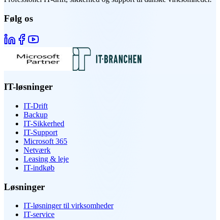
Følg os
IT-løsninger
IT-Drift
Backup
IT-Sikkerhed
IT-Support
Microsoft 365
Netværk
Leasing & leje
IT-indkøb
Løsninger
IT-løsninger til virksomheder
IT-service