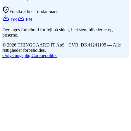
Forsikret hos Topdanmark
DK
EN
Der tages forbehold for fejl på siden, i teksten, billederne og
priserne.
©
2026
THINGGAARD
IT
ApS
· CVR: DK41241195 —
Alle
rettigheder forbeholdes.
Oplysningspligt
Cookiepolitik