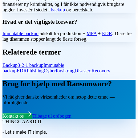
finansierer ny kriminalitet, og I får ikke nødvendigvis brugbare
nøgler. Investér i stedet i
backup
og beredskab.
Hvad er det vigtigste forsvar?
Immutable backup
adskilt fra produktion +
MFA
+
EDR
. Disse tre
lag tilsammen stopper langt de fleste forsøg.
Relaterede termer
Backup
3-2-1 backup
Immutable
backup
EDR
Phishing
Cyberforsikring
Disaster Recovery
Brug for hjælp med Ransomware?
Vi rådgiver danske virksomheder om netop dette emne —
uforpligtende.
Kontakt os
Tilbage til ordbogen
THINGGAARD
IT
- Let's make IT simple.