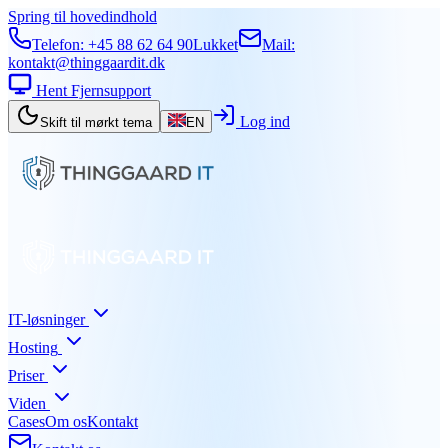
Spring til hovedindhold
Telefon:
+45 88 62 64 90
Lukket
Mail:
kontakt@thinggaardit.dk
Hent Fjernsupport
Log ind
Skift til mørkt tema
EN
IT-løsninger
Hosting
Priser
Viden
Cases
Om os
Kontakt