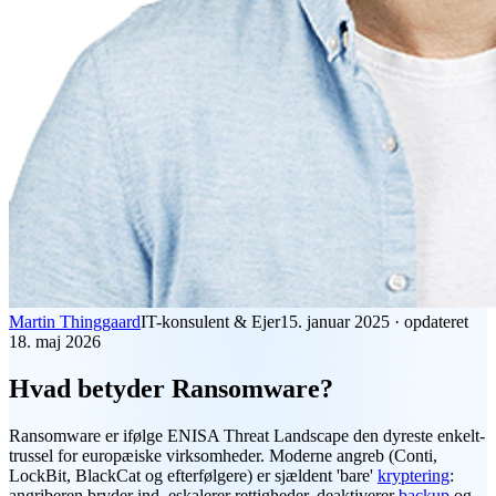
Martin Thinggaard
IT-konsulent & Ejer
15. januar 2025
·
opdateret
18. maj 2026
Hvad betyder Ransomware?
Ransomware
er ifølge ENISA Threat Landscape den dyreste enkelt-
trussel for europæiske virksomheder. Moderne angreb (Conti,
LockBit, BlackCat og efterfølgere) er sjældent 'bare'
kryptering
:
angriberen bryder ind, eskalerer rettigheder, deaktiverer
backup
og