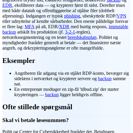
EDR
, eksfiltrerer data — og krypterer først til sidst. Derefter trues
med både datatab og offentliggørelse af stjålne filer (dobbelt
afpresning). Indgangen er typisk
phishing
, ubeskyttede RDP/
VPN
eller udnyttelse af kendte sårbarheder. Den eneste pålidelige forsvar
er flere lag:
MFA
på alt, EDR/
XDR
med hurtig respons,
immutable
backup
adskilt fra produktion (jf.
3-2-1
-reglen),
netværkssegmentering og en testet
beredskabsplan
. Politiet og
myndigheder fraråder generelt at betale — det finansierer næste
angreb, og dekrypteringsnøglerne er ofte mangelfulde.
Eksempler
Angriberen får adgang via en stjålet RDP-konto, bevæger sig
sidelæns i netværket og krypterer servere og
backup
samme
nat.
En entreprenør modtager en zip-fil 'tilbud.zip' der starter
krypteringen —
backup
ligger heldigvis offline.
Ofte stillede spørgsmål
Skal vi betale løsesummen?
Politi og Center for Cybersikkerhed fraråder det. Betalingen