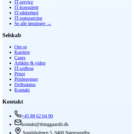
IT-service
IT-konsulent
IT-sikkerhed
IT-outsourcing
Se alle løsninger
→
Selskab
Om os
Karriere
Cases
Artikler & viden
IT-ordbog
Priser
Prisberegner
Driftsstatus
Kontakt
Kontakt
+45 88 62 64 90
kontakt@thinggaardit.dk
Sundsholmen 5, 9400 Nørresundby