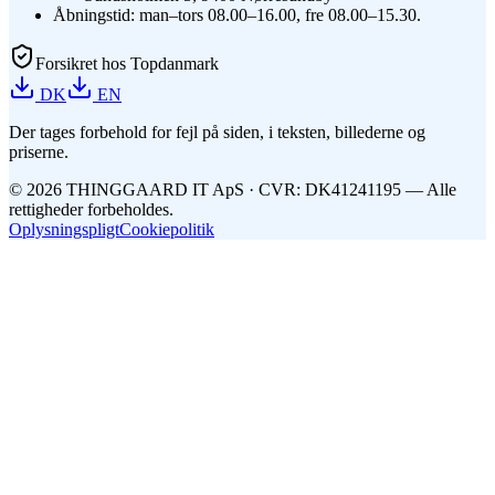
Åbningstid: man–tors 08.00–16.00, fre 08.00–15.30.
Forsikret hos Topdanmark
DK
EN
Der tages forbehold for fejl på siden, i teksten, billederne og
priserne.
©
2026
THINGGAARD
IT
ApS
· CVR: DK41241195 —
Alle
rettigheder forbeholdes.
Oplysningspligt
Cookiepolitik