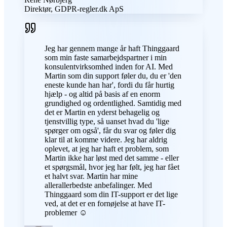
Direktør, GDPR-regler.dk ApS
Jeg har gennem mange år haft Thinggaard
som min faste samarbejdspartner i min
konsulentvirksomhed inden for AI. Med
Martin som din support føler du, du er 'den
eneste kunde han har', fordi du får hurtig
hjælp - og altid på basis af en enorm
grundighed og ordentlighed. Samtidig med
det er Martin en yderst behagelig og
tjenstvillig type, så uanset hvad du 'lige
spørger om også', får du svar og føler dig
klar til at komme videre. Jeg har aldrig
oplevet, at jeg har haft et problem, som
Martin ikke har løst med det samme - eller
et spørgsmål, hvor jeg har følt, jeg har fået
et halvt svar. Martin har mine
allerallerbedste anbefalinger. Med
Thinggaard som din IT-support er det lige
ved, at det er en fornøjelse at have IT-
problemer ☺️