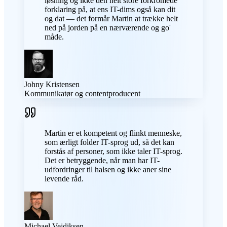
løsning og ikke den helt store forkromede
forklaring på, at ens IT-dims også kan dit
og dat — det formår Martin at trække helt
ned på jorden på en nærværende og go'
måde.
Johny Kristensen
Kommunikatør og contentproducent
Martin er et kompetent og flinkt menneske,
som ærligt folder IT-sprog ud, så det kan
forstås af personer, som ikke taler IT-sprog.
Det er betryggende, når man har IT-
udfordringer til halsen og ikke aner sine
levende råd.
Michael Vejdiksen