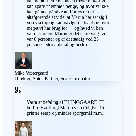
han nemt finder balancen mellem hvor vi
kan spare "nemme" penge, og hvor vi ikke
kan gå ned på niveau. For os er det
altafgørende at vide, at Martin har sat sig i
vores setup og kan navigere i hvad og hvor
meget vi har brug for — og hvad vi kan
være foruden. Martin er det sikre valg; vi
var 8 personer og er det stadig ved 23
personer. Stor anbefaling herfra.
Mike Vestergaard
Direktør, Siite | Partner, Scale Incubator
Varm anbefaling af THINGGAARD IT
herfra. Har brugt Martin som rådgiver ift.
printer-setup og mindre spørgsmål m.m.