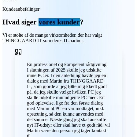
Kundeanbefalinger
Hvad siger
vores kunder
?
Vi er stolte af de mange virksomheder, der har valgt
THINGGAARD IT som deres IT-partner.
En professionel og kompetent rådgivning.
I slutningen af 2025 skulle jeg udskifte
mine PC'er. I den anledning havde jeg en
dialog med Martin fra THINGGAARD
IT, som gjorde at jeg følte mig klædt godt
på, da jeg skulle vælge hvilken PC jeg
skulle udskifte min udtjente PC med. En
god oplevelse, lige fra den første dialog
med Martin til PC'en var modtaget, inkl.
opsætning, så den kunne anvendes med
det samme. Næste gang jeg skal anskaffe
nyt IT-udstyr eller skal have et godt råd, vil
Martin være den person jeg tager kontakt
til.