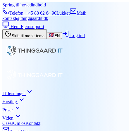
Spring til hovedindhold
Telefon:
+45 88 62 64 90
Lukket
Mail:
kontakt@thinggaardit.dk
Hent Fjernsupport
Log ind
Skift til mørkt tema
EN
IT-løsninger
Hosting
Priser
Viden
Cases
Om os
Kontakt