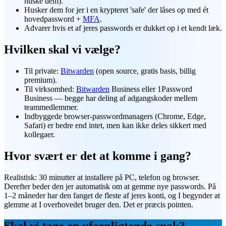
huske dem).
Husker dem for jer i en krypteret 'safe' der låses op med ét
hovedpassword +
MFA
.
Advarer hvis et af jeres passwords er dukket op i et kendt læk.
Hvilken skal vi vælge?
Til private:
Bitwarden
(open source, gratis basis, billig
premium).
Til virksomhed:
Bitwarden
Business eller 1Password
Business — begge har deling af adgangskoder mellem
teammedlemmer.
Indbyggede browser-passwordmanagers (Chrome, Edge,
Safari) er bedre end intet, men kan ikke deles sikkert med
kollegaer.
Hvor svært er det at komme i gang?
Realistisk: 30 minutter at installere på PC, telefon og browser.
Derefter beder den jer automatisk om at gemme nye passwords. På
1–2 måneder har den fanget de fleste af jeres konti, og I begynder at
glemme at I overhovedet bruger den. Det er præcis pointen.
Skal vi tage en uforpligtende snak?