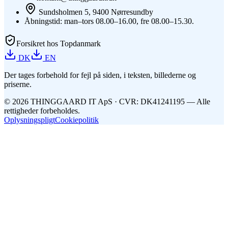
Sundsholmen 5, 9400 Nørresundby
Åbningstid: man–tors 08.00–16.00, fre 08.00–15.30.
Forsikret hos Topdanmark
DK
EN
Der tages forbehold for fejl på siden, i teksten, billederne og
priserne.
©
2026
THINGGAARD
IT
ApS
· CVR: DK41241195 —
Alle
rettigheder forbeholdes.
Oplysningspligt
Cookiepolitik