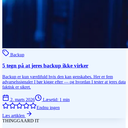
Backup
5 tegn på at jeres backup ikke virker
Backup er kun værdifuld hvis den kan genskabes. Her er fem
advarselssignaler I bør kigge efter — og hvordan I tester at jeres data
faktisk er sikret.
2. marts 2026
Læsetid
:
1
min
Endnu ingen
Læs artiklen
THINGGAARD
IT