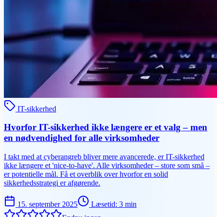
IT-sikkerhed
Hvorfor IT-sikkerhed ikke længere er et valg – men
en nødvendighed for alle virksomheder
I takt med at cyberangreb bliver mere avancerede, er IT-sikkerhed
ikke længere et 'nice-to-have'. Alle virksomheder – store som små –
er potentielle mål. Få et overblik over hvorfor en solid
sikkerhedsstrategi er afgørende.
15. september 2025
Læsetid
:
3
min