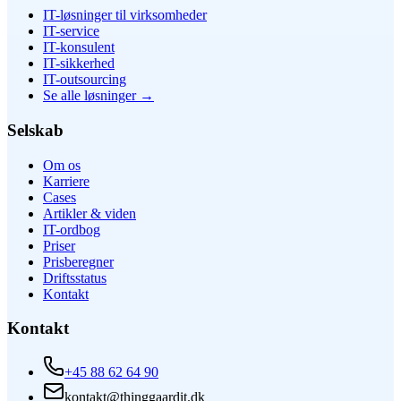
IT-løsninger til virksomheder
IT-service
IT-konsulent
IT-sikkerhed
IT-outsourcing
Se alle løsninger
→
Selskab
Om os
Karriere
Cases
Artikler & viden
IT-ordbog
Priser
Prisberegner
Driftsstatus
Kontakt
Kontakt
+45 88 62 64 90
kontakt@thinggaardit.dk