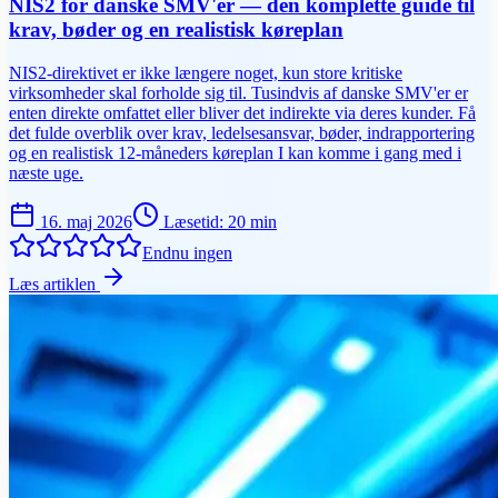
NIS2 for danske SMV'er — den komplette guide til
krav, bøder og en realistisk køreplan
NIS2-direktivet er ikke længere noget, kun store kritiske
virksomheder skal forholde sig til. Tusindvis af danske SMV'er er
enten direkte omfattet eller bliver det indirekte via deres kunder. Få
det fulde overblik over krav, ledelsesansvar, bøder, indrapportering
og en realistisk 12-måneders køreplan I kan komme i gang med i
næste uge.
16. maj 2026
Læsetid
:
20
min
Endnu ingen
Læs artiklen