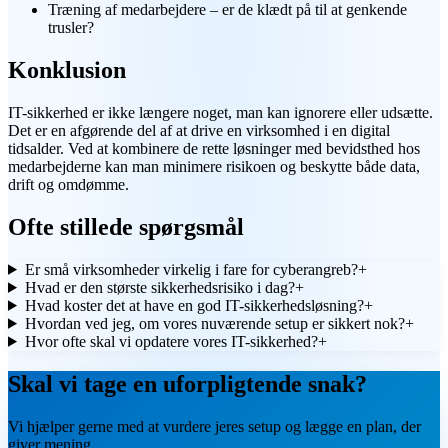
Træning af medarbejdere – er de klædt på til at genkende
trusler?
Konklusion
IT-sikkerhed er ikke længere noget, man kan ignorere eller udsætte.
Det er en afgørende del af at drive en virksomhed i en digital
tidsalder. Ved at kombinere de rette løsninger med bevidsthed hos
medarbejderne kan man minimere risikoen og beskytte både data,
drift og omdømme.
Ofte stillede spørgsmål
Er små virksomheder virkelig i fare for cyberangreb?
+
Hvad er den største sikkerhedsrisiko i dag?
+
Hvad koster det at have en god IT-sikkerhedsløsning?
+
Hvordan ved jeg, om vores nuværende setup er sikkert nok?
+
Hvor ofte skal vi opdatere vores IT-sikkerhed?
+
Skal vi tage en uforpligtende snak?
Vi hjælper gerne med at vurdere jeres setup og lægge en plan, der
giver mening.