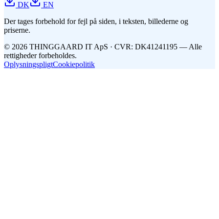
DK
EN
Der tages forbehold for fejl på siden, i teksten, billederne og
priserne.
©
2026
THINGGAARD
IT
ApS
· CVR: DK41241195 —
Alle
rettigheder forbeholdes.
Oplysningspligt
Cookiepolitik