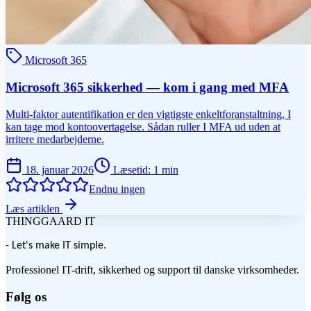
Microsoft 365
Microsoft 365 sikkerhed — kom i gang med MFA
Multi-faktor autentifikation er den vigtigste enkeltforanstaltning, I
kan tage mod kontoovertagelse. Sådan ruller I MFA ud uden at
irritere medarbejderne.
18. januar 2026
Læsetid
:
1
min
Endnu ingen
Læs artiklen
THINGGAARD
IT
- Let's make IT simple.
Professionel IT-drift, sikkerhed og support til danske virksomheder.
Følg os