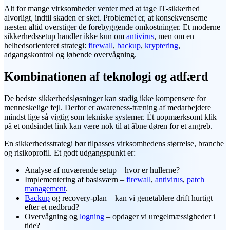
Alt for mange virksomheder venter med at tage IT-sikkerhed
alvorligt, indtil skaden er sket. Problemet er, at konsekvenserne
næsten altid overstiger de forebyggende omkostninger. Et moderne
sikkerhedssetup handler ikke kun om
antivirus
, men om en
helhedsorienteret strategi:
firewall
,
backup
,
kryptering
,
adgangskontrol og løbende overvågning.
Kombinationen af teknologi og adfærd
De bedste sikkerhedsløsninger kan stadig ikke kompensere for
menneskelige fejl. Derfor er awareness-træning af medarbejdere
mindst lige så vigtig som tekniske systemer. Ét uopmærksomt klik
på et ondsindet link kan være nok til at åbne døren for et angreb.
En sikkerhedsstrategi bør tilpasses virksomhedens størrelse, branche
og risikoprofil. Et godt udgangspunkt er:
Analyse af nuværende setup – hvor er hullerne?
Implementering af basisværn –
firewall
,
antivirus
,
patch
management
.
Backup
og recovery-plan – kan vi genetablere drift hurtigt
efter et nedbrud?
Overvågning og
logning
– opdager vi uregelmæssigheder i
tide?