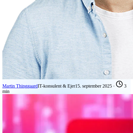
Martin Thinggaard
IT-konsulent & Ejer
15. september 2025
·
3
min