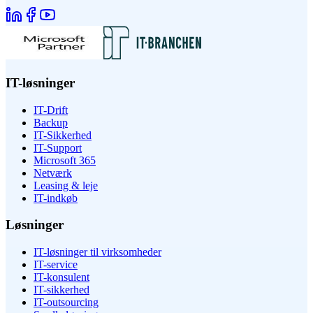
IT-løsninger
IT-Drift
Backup
IT-Sikkerhed
IT-Support
Microsoft 365
Netværk
Leasing & leje
IT-indkøb
Løsninger
IT-løsninger til virksomheder
IT-service
IT-konsulent
IT-sikkerhed
IT-outsourcing