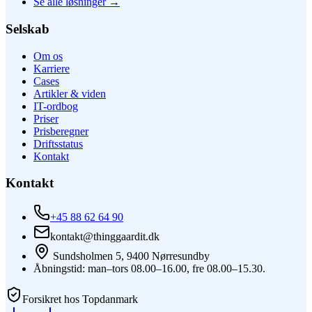
Se alle løsninger
→
Selskab
Om os
Karriere
Cases
Artikler & viden
IT-ordbog
Priser
Prisberegner
Driftsstatus
Kontakt
Kontakt
+45 88 62 64 90
kontakt@thinggaardit.dk
Sundsholmen 5, 9400 Nørresundby
Åbningstid: man–tors 08.00–16.00, fre 08.00–15.30.
Forsikret hos Topdanmark