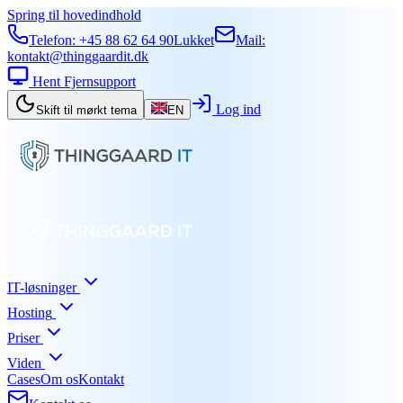
Spring til hovedindhold
Telefon:
+45 88 62 64 90
Lukket
Mail:
kontakt@thinggaardit.dk
Hent Fjernsupport
Log ind
Skift til mørkt tema
EN
IT-løsninger
Hosting
Priser
Viden
Cases
Om os
Kontakt