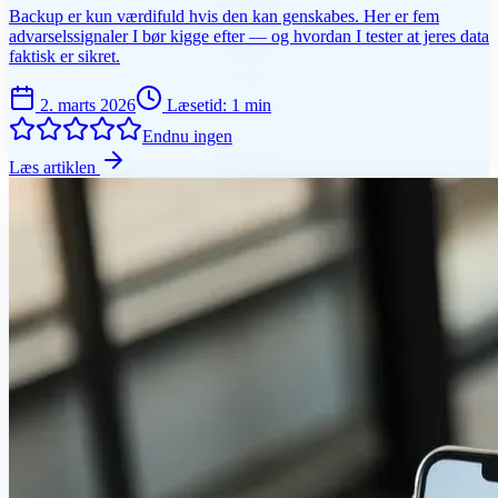
Backup er kun værdifuld hvis den kan genskabes. Her er fem
advarselssignaler I bør kigge efter — og hvordan I tester at jeres data
faktisk er sikret.
2. marts 2026
Læsetid
:
1
min
Endnu ingen
Læs artiklen