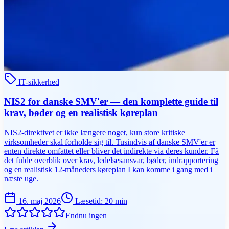
IT-sikkerhed
NIS2 for danske SMV'er — den komplette guide til
krav, bøder og en realistisk køreplan
NIS2-direktivet er ikke længere noget, kun store kritiske
virksomheder skal forholde sig til. Tusindvis af danske SMV'er er
enten direkte omfattet eller bliver det indirekte via deres kunder. Få
det fulde overblik over krav, ledelsesansvar, bøder, indrapportering
og en realistisk 12-måneders køreplan I kan komme i gang med i
næste uge.
16. maj 2026
Læsetid
:
20
min
Endnu ingen