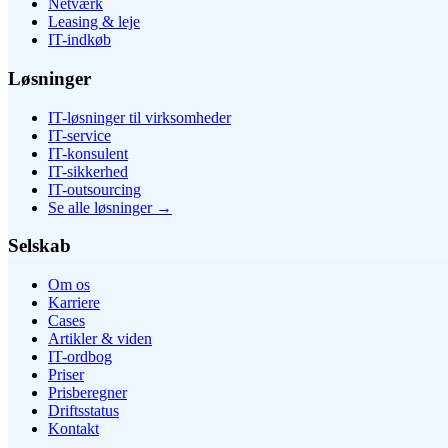
Netværk
Leasing & leje
IT-indkøb
Løsninger
IT-løsninger til virksomheder
IT-service
IT-konsulent
IT-sikkerhed
IT-outsourcing
Se alle løsninger
→
Selskab
Om os
Karriere
Cases
Artikler & viden
IT-ordbog
Priser
Prisberegner
Driftsstatus
Kontakt