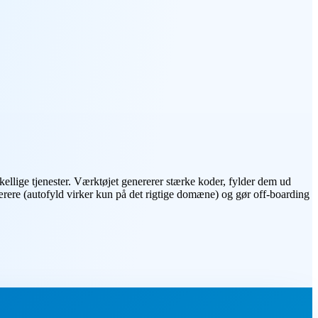
llige tjenester. Værktøjet genererer stærke koder, fylder dem ud
rere (autofyld virker kun på det rigtige domæne) og gør off-boarding