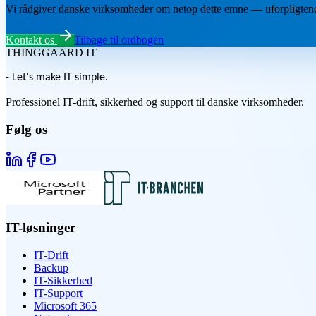
Vi rådgiver danske virksomheder om netop dette emne — uforpligten
Kontakt os
Tilbage til ordbogen
THINGGAARD
IT
- Let's make IT simple.
Professionel IT-drift, sikkerhed og support til danske virksomheder.
Følg os
IT-løsninger
IT-Drift
Backup
IT-Sikkerhed
IT-Support
Microsoft 365