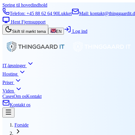
Spring til hovedindhold
Telefon:
+45 88 62 64 90
Lukket
Mail:
kontakt@thinggaardit.
Hent Fjernsupport
Log ind
Skift til mørkt tema
EN
IT-løsninger
Hosting
Priser
Viden
Cases
Om os
Kontakt
Kontakt os
Forside