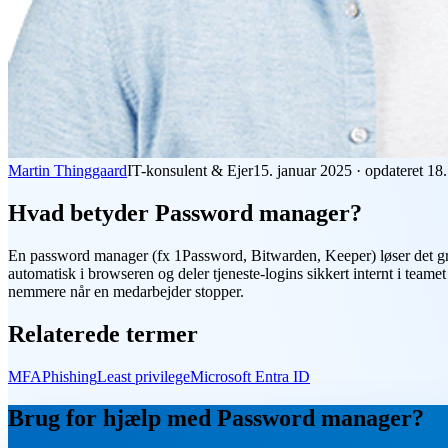
Martin Thinggaard
IT-konsulent & Ejer
15. januar 2025
·
opdateret
18.
Hvad betyder Password manager?
En
password manager
(fx 1Password, Bitwarden, Keeper) løser det gr
automatisk i browseren og deler tjeneste-logins sikkert internt i team
nemmere når en medarbejder stopper.
Relaterede termer
MFA
Phishing
Least privilege
Microsoft Entra ID
Brug for hjælp med Password manager?