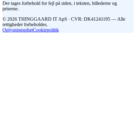
Der tages forbehold for fejl på siden, i teksten, billederne og
priserne.
©
2026
THINGGAARD
IT
ApS
· CVR: DK41241195 —
Alle
rettigheder forbeholdes.
Oplysningspligt
Cookiepolitik