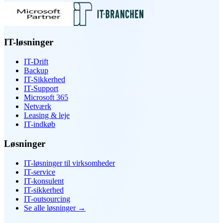
IT-løsninger
IT-Drift
Backup
IT-Sikkerhed
IT-Support
Microsoft 365
Netværk
Leasing & leje
IT-indkøb
Løsninger
IT-løsninger til virksomheder
IT-service
IT-konsulent
IT-sikkerhed
IT-outsourcing
Se alle løsninger
→