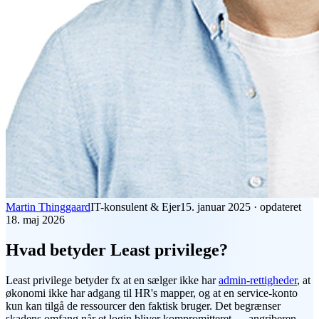
Martin Thinggaard
IT-konsulent & Ejer
15. januar 2025
·
opdateret
18. maj 2026
Hvad betyder Least privilege?
Least privilege
betyder fx at en sælger ikke har
admin-rettigheder
, at
økonomi ikke har adgang til HR's mapper, og at en service-konto
kun kan tilgå de ressourcer den faktisk bruger. Det begrænser
skadens omfang når et login bliver kompromitteret — angriberen