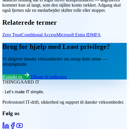
kommer kun så langt, som den stjålne konto rækker. Adgang skal
også fjernes når en medarbejder skifter rolle eller stopper.
Relaterede termer
Zero Trust
Conditional Access
Microsoft Entra ID
MFA
Brug for hjælp med Least privilege?
Vi rådgiver danske virksomheder om netop dette emne —
uforpligtende.
Kontakt os
Tilbage til ordbogen
THINGGAARD
IT
- Let's make IT simple.
Professionel IT-drift, sikkerhed og support til danske virksomheder.
Følg os