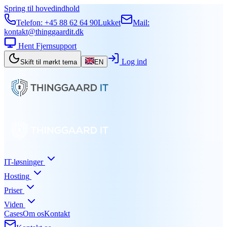
Spring til hovedindhold
Telefon:
+45 88 62 64 90
Lukket
Mail:
kontakt@thinggaardit.dk
Hent Fjernsupport
Log ind
Skift til mørkt tema
EN
IT-løsninger
Hosting
Priser
Viden
Cases
Om os
Kontakt