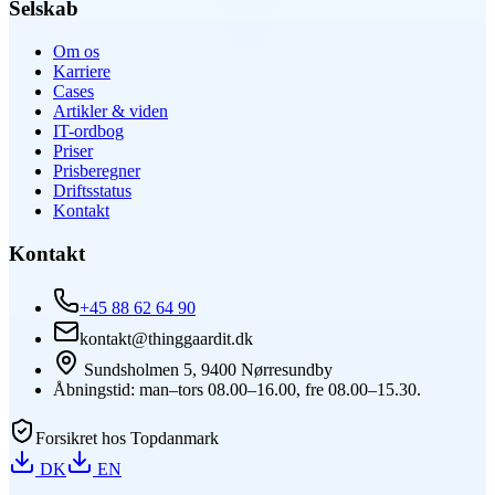
Selskab
Om os
Karriere
Cases
Artikler & viden
IT-ordbog
Priser
Prisberegner
Driftsstatus
Kontakt
Kontakt
+45 88 62 64 90
kontakt@thinggaardit.dk
Sundsholmen 5, 9400 Nørresundby
Åbningstid: man–tors 08.00–16.00, fre 08.00–15.30.
Forsikret hos Topdanmark
DK
EN