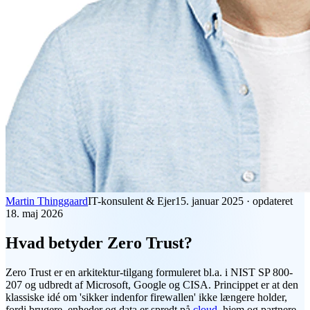
Martin Thinggaard
IT-konsulent & Ejer
15. januar 2025
·
opdateret
18. maj 2026
Hvad betyder Zero Trust?
Zero Trust
er en arkitektur-tilgang formuleret bl.a. i NIST SP 800-
207 og udbredt af Microsoft, Google og CISA. Princippet er at den
klassiske idé om 'sikker indenfor firewallen' ikke længere holder,
fordi brugere, enheder og data er spredt på
cloud
, hjem og partnere.