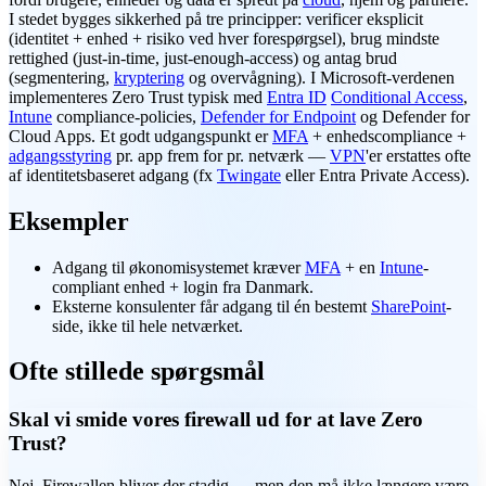
I stedet bygges sikkerhed på tre principper: verificer eksplicit
(identitet + enhed + risiko ved hver forespørgsel), brug mindste
rettighed (just-in-time, just-enough-access) og antag brud
(segmentering,
kryptering
og overvågning). I Microsoft-verdenen
implementeres Zero Trust typisk med
Entra ID
Conditional Access
,
Intune
compliance-policies,
Defender for Endpoint
og Defender for
Cloud Apps. Et godt udgangspunkt er
MFA
+ enhedscompliance +
adgangsstyring
pr. app frem for pr. netværk —
VPN
'er erstattes ofte
af identitetsbaseret adgang (fx
Twingate
eller Entra Private Access).
Eksempler
Adgang til økonomisystemet kræver
MFA
+ en
Intune
-
compliant enhed + login fra Danmark.
Eksterne konsulenter får adgang til én bestemt
SharePoint
-
side, ikke til hele netværket.
Ofte stillede spørgsmål
Skal vi smide vores firewall ud for at lave Zero
Trust?
Nej. Firewallen bliver der stadig — men den må ikke længere være