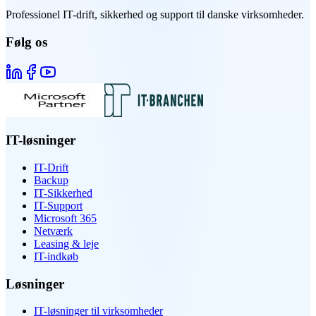
Professionel IT-drift, sikkerhed og support til danske virksomheder.
Følg os
IT-løsninger
IT-Drift
Backup
IT-Sikkerhed
IT-Support
Microsoft 365
Netværk
Leasing & leje
IT-indkøb
Løsninger
IT-løsninger til virksomheder