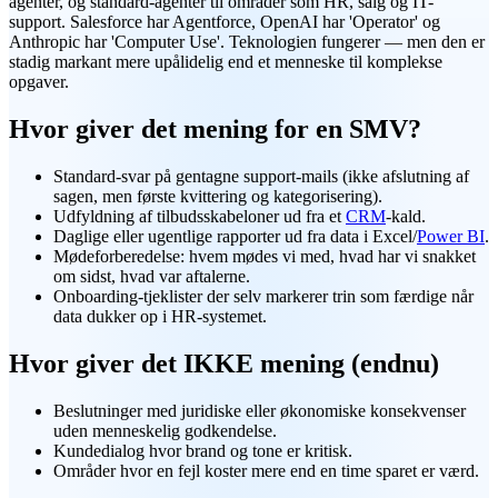
agenter, og standard-agenter til områder som HR, salg og IT-
support. Salesforce har Agentforce, OpenAI har 'Operator' og
Anthropic har 'Computer Use'. Teknologien fungerer — men den er
stadig markant mere upålidelig end et menneske til komplekse
opgaver.
Hvor giver det mening for en SMV?
Standard-svar på gentagne support-mails (ikke afslutning af
sagen, men første kvittering og kategorisering).
Udfyldning af tilbudsskabeloner ud fra et
CRM
-kald.
Daglige eller ugentlige rapporter ud fra data i Excel/
Power BI
.
Mødeforberedelse: hvem mødes vi med, hvad har vi snakket
om sidst, hvad var aftalerne.
Onboarding-tjeklister der selv markerer trin som færdige når
data dukker op i HR-systemet.
Hvor giver det IKKE mening (endnu)
Beslutninger med juridiske eller økonomiske konsekvenser
uden menneskelig godkendelse.
Kundedialog hvor brand og tone er kritisk.
Områder hvor en fejl koster mere end en time sparet er værd.