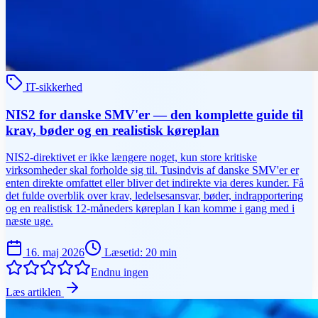
IT-sikkerhed
NIS2 for danske SMV'er — den komplette guide til
krav, bøder og en realistisk køreplan
NIS2-direktivet er ikke længere noget, kun store kritiske
virksomheder skal forholde sig til. Tusindvis af danske SMV'er er
enten direkte omfattet eller bliver det indirekte via deres kunder. Få
det fulde overblik over krav, ledelsesansvar, bøder, indrapportering
og en realistisk 12-måneders køreplan I kan komme i gang med i
næste uge.
16. maj 2026
Læsetid
:
20
min
Endnu ingen
Læs artiklen