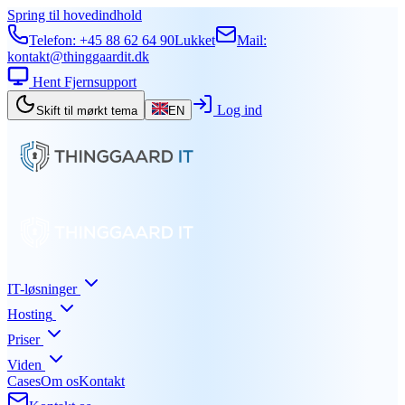
Spring til hovedindhold
Telefon:
+45 88 62 64 90
Lukket
Mail:
kontakt@thinggaardit.dk
Hent Fjernsupport
Log ind
Skift til mørkt tema
EN
IT-løsninger
Hosting
Priser
Viden
Cases
Om os
Kontakt