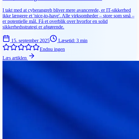
I takt med at cyberangreb bliver mere avancerede, er IT-sikkerhed
ikke længere et 'nice-to-have'. Alle virksomheder – store som små –
er potentielle mål. Få et overblik over hvorfor en solid
sikkerhedsstrategi er afgørende.
15. september 2025
Læsetid
:
3
min
Endnu ingen
Læs artiklen