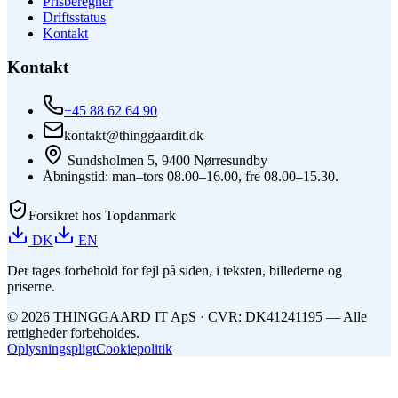
Prisberegner
Driftsstatus
Kontakt
Kontakt
+45 88 62 64 90
kontakt@thinggaardit.dk
Sundsholmen 5, 9400 Nørresundby
Åbningstid: man–tors 08.00–16.00, fre 08.00–15.30.
Forsikret hos Topdanmark
DK
EN
Der tages forbehold for fejl på siden, i teksten, billederne og
priserne.
©
2026
THINGGAARD
IT
ApS
· CVR: DK41241195 —
Alle
rettigheder forbeholdes.
Oplysningspligt
Cookiepolitik