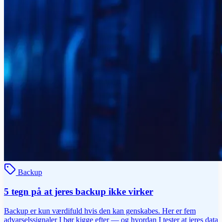
Backup
5 tegn på at jeres backup ikke virker
Backup er kun værdifuld hvis den kan genskabes. Her er fem
advarselssignaler I bør kigge efter — og hvordan I tester at jeres data