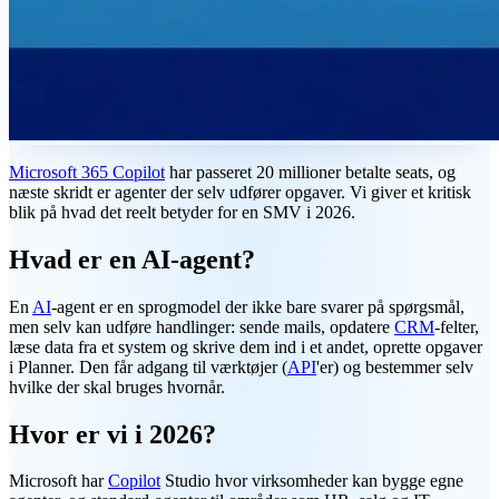
Microsoft 365 Copilot
har passeret 20 millioner betalte seats, og
næste skridt er agenter der selv udfører opgaver. Vi giver et kritisk
blik på hvad det reelt betyder for en SMV i 2026.
Hvad er en AI-agent?
En
AI
-agent er en sprogmodel der ikke bare svarer på spørgsmål,
men selv kan udføre handlinger: sende mails, opdatere
CRM
-felter,
læse data fra et system og skrive dem ind i et andet, oprette opgaver
i Planner. Den får adgang til værktøjer (
API
'er) og bestemmer selv
hvilke der skal bruges hvornår.
Hvor er vi i 2026?
Microsoft har
Copilot
Studio hvor virksomheder kan bygge egne