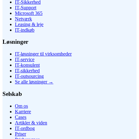
IT-Sikkerhed
IT-Support
Microsoft 365
Netværk
Leasing & leje
IT-indkøb
Løsninger
IT-løsninger til virksomheder
IT-service
IT-konsulent
IT-sikkerhed
IT-outsourcing
Se alle løsninger
→
Selskab
Om os
Karriere
Cases
Artikler & viden
IT-ordbog
Priser