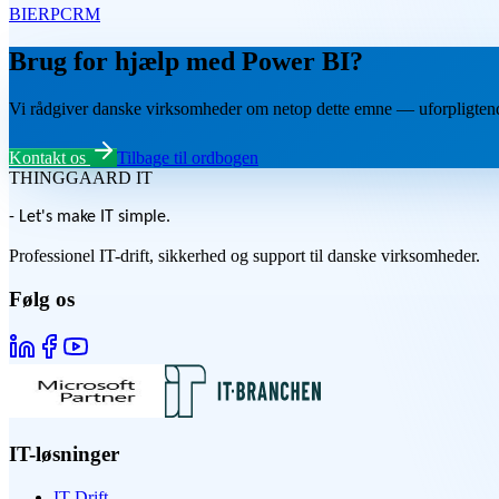
BI
ERP
CRM
Brug for hjælp med Power BI?
Vi rådgiver danske virksomheder om netop dette emne — uforpligten
Kontakt os
Tilbage til ordbogen
THINGGAARD
IT
- Let's make IT simple.
Professionel IT-drift, sikkerhed og support til danske virksomheder.
Følg os
IT-løsninger
IT-Drift