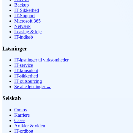
Backup
IT-Sikkerhed
IT-Support
Microsoft 365
Netværk
Leasing & leje
IT-indkøb
Løsninger
IT-løsninger til virksomheder
IT-service
IT-konsulent
IT-sikkerhed
IT-outsourcing
Se alle løsninger
→
Selskab
Om os
Karriere
Cases
Artikler & viden
IT-ordbog