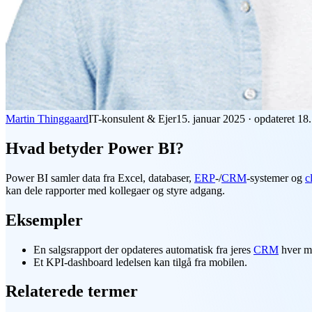
Martin Thinggaard
IT-konsulent & Ejer
15. januar 2025
·
opdateret
18.
Hvad betyder Power BI?
Power BI
samler data fra Excel, databaser,
ERP
-/
CRM
-systemer og
c
kan dele rapporter med kollegaer og styre adgang.
Eksempler
En salgsrapport der opdateres automatisk fra jeres
CRM
hver m
Et KPI-dashboard ledelsen kan tilgå fra mobilen.
Relaterede termer