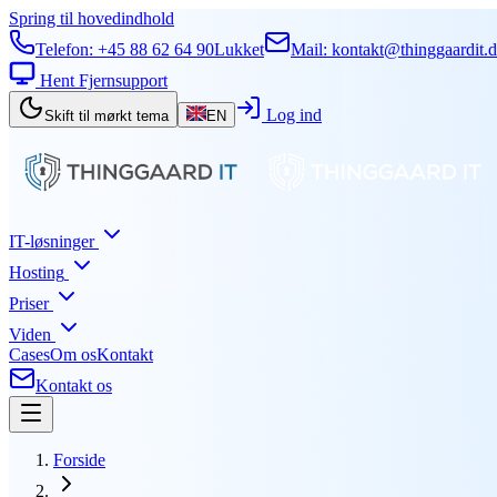
Spring til hovedindhold
Telefon:
+45 88 62 64 90
Lukket
Mail:
kontakt@thinggaardit.
Hent Fjernsupport
Log ind
Skift til mørkt tema
EN
IT-løsninger
Hosting
Priser
Viden
Cases
Om os
Kontakt
Kontakt os
Forside