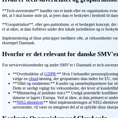
**Tech-suverænitet** handler om et lands eller en organisations evne t
det, at I skal kunne stole på, at jeres data er beskyttet i henhold til
**Geopatriation**, eller geo-patriotisme, er et beslægtet koncept, der
er at sikre, at data forbliver under den lokale jurisdiktion og er besky
Implementering af disse principper medfører ofte, at virksomheder v
eksempel Danmark.
Hvorfor er det relevant for danske SMV'e
For servicevirksomheder og andre SMV'er i Danmark er tech-suverænite
**Overholdelse af
GDPR
:** Hvis I behandler personoplysninge
vælge en
cloud
-løsning, der geopatriates data inden for EU, m
**Tillid og omdømme:** Kunder og samarbejdspartnere har stigend
Dette er særligt vigtigt for virksomheder, der lever af kundetillid
**Minimering af juridiske risici:** Undgå potentielle konflik
dataene er lagret i Europa. Ved at sikre, at data primært er under
**
NIS2-direktivet
:** Med implementeringen af NIS2-direktivet
suverænitet, vil være en integreret del af at opfylde disse skærpe