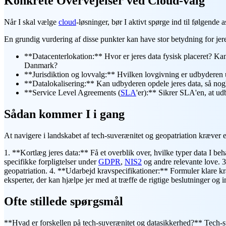
Konkrete Overvejelser ved Cloud-valg
Når I skal vælge
cloud
-løsninger, bør I aktivt spørge ind til følgende
En grundig vurdering af disse punkter kan have stor betydning for jer
**Datacenterlokation:** Hvor er jeres data fysisk placeret? Kan 
Danmark?
**Jurisdiktion og lovvalg:** Hvilken lovgivning er udbyderen
**Datalokalisering:** Kan udbyderen opdele jeres data, så nogl
**Service Level Agreements (
SLA
'er):** Sikrer SLA'en, at u
Sådan kommer I i gang
At navigere i landskabet af tech-suverænitet og geopatriation kræver e
1. **Kortlæg jeres data:** Få et overblik over, hvilke typer data I be
specifikke forpligtelser under
GDPR
,
NIS2
og andre relevante love. 
geopatriation. 4. **Udarbejd kravspecifikationer:** Formuler klare kra
eksperter, der kan hjælpe jer med at træffe de rigtige beslutninger og i
Ofte stillede spørgsmål
**Hvad er forskellen på tech-suverænitet og datasikkerhed?** Tech-suv