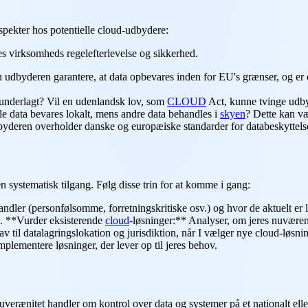
 aspekter hos potentielle cloud-udbydere:
es virksomheds regelefterlevelse og sikkerhed.
udbyderen garantere, at data opbevares inden for EU's grænser, og er der
 underlagt? Vil en udenlandsk lov, som
CLOUD
Act, kunne tvinge udbyd
e data bevares lokalt, mens andre data behandles i
skyen
? Dette kan væ
dbyderen overholder danske og europæiske standarder for databeskyttel
n systematisk tilgang. Følg disse trin for at komme i gang:
handler (personfølsomme, forretningskritiske osv.) og hvor de aktuelt er
3. **Vurder eksisterende
cloud
-løsninger:** Analyser, om jeres nuværen
v til datalagringslokation og jurisdiktion, når I vælger nye cloud-løsni
mplementere løsninger, der lever op til jeres behov.
erænitet handler om kontrol over data og systemer på et nationalt elle