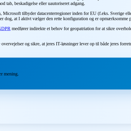
mod tab, beskadigelse eller uautoriseret adgang.
, Microsoft tilbyder datacenterregioner inden for EU (f.eks. Sverige e
r dog, at I aktivt vælger den rette konfiguration og er opmærksomme p
GDPR
medfører indirekte et behov for geopatriation for at sikre overhol
ejelser og sikre, at jeres IT-løsninger lever op til både jeres forret
ver mening.