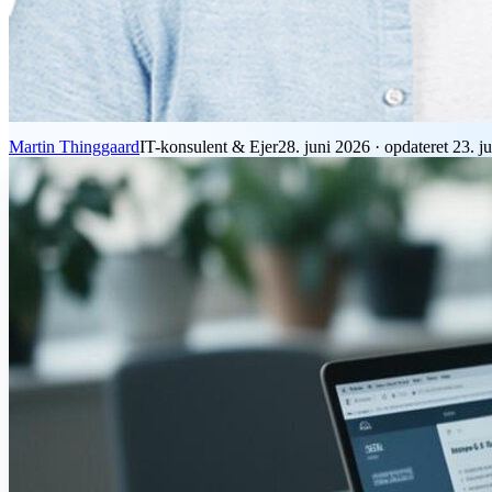
Martin Thinggaard
IT-konsulent & Ejer
28. juni 2026
·
opdateret
23. j