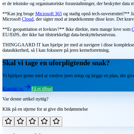
er de tekniske og organisatoriske foranstaltninger, der beskytter data 
**Kan jeg bruge
Microsoft 365
og stadig opnå tech-suverænitet?** Ja
Microsoft
Cloud
, der sigter mod at imødekomme disse krav. Det kræve
**Er geopatriation et lovkrav?** Ikke direkte, men mange love som
EU/EØS, der ikke har tilstrækkeligt data-beskyttelsesniveau.
THINGGAARD IT kan hjælpe jer med at navigere i disse komplekse overv
datasikkerhed, så I kan fokusere på jeres kerneforretning.
Skal vi tage en uforpligtende snak?
Vi hjælper gerne med at vurdere jeres setup og lægge en plan, der gi
Kontakt os
Få et tilbud
Var denne artikel nyttig?
Klik på en stjerne for at give din bedømmelse