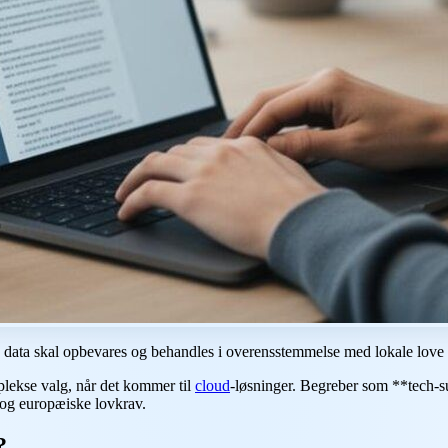
s data skal opbevares og behandles i overensstemmelse med lokale love o
plekse valg, når det kommer til
cloud
-løsninger. Begreber som **tech-su
 og europæiske lovkrav.
?