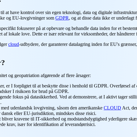
il at have kontrol over sin egen teknologi, data og digitale infrastruk
 danske og EU-lovgivninger som
GDPR
, og at disse data ikke er underlagt
 specifikt fokuserer på at opbevare og behandle data inden for et bestem
ttet af lokale love. Dette er især relevant for virksomheder, der håndter
ælger
cloud
-udbydere, der garanterer datalagring inden for EU's grænser, 
r?
t og geopatriation afgørende af flere årsager:
r, er I forpligtet til at beskytte disse i henhold til GDPR. Overførsel a
indsker I risikoen for brud på GDPR.
e fokus på datasikkerhed. Ved at demonstrere, at I aktivt tager stilli
.
ter med udenlandsk lovgivning, såsom den amerikanske
CLOUD
Act, der
 dansk eller EU-jurisdiktion, mindskes disse risici.
 bliver kravene til IT-sikkerhed og modstandsdygtighed yderligere sk
de krav, især for identifikation af leverandørrisici.