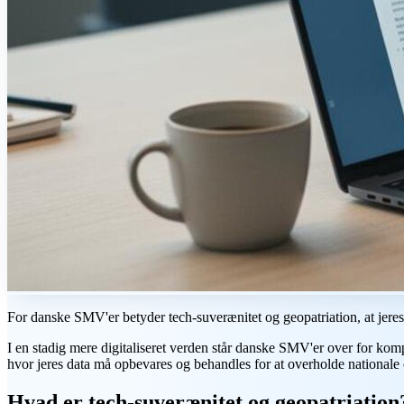
For danske SMV'er betyder tech-suverænitet og geopatriation, at jere
I en stadig mere digitaliseret verden står danske SMV'er over for kom
hvor jeres data må opbevares og behandles for at overholde nationale
Hvad er tech-suverænitet og geopatriation