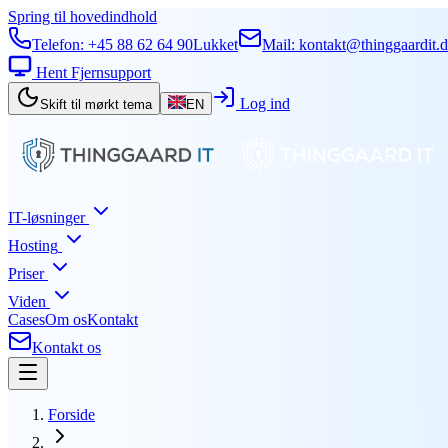
Spring til hovedindhold
Telefon:
+45 88 62 64 90
Lukket
Mail:
kontakt@thinggaardit.
Hent Fjernsupport
Log ind
Skift til mørkt tema
EN
IT-løsninger
Hosting
Priser
Viden
Cases
Om os
Kontakt
Kontakt os
Forside