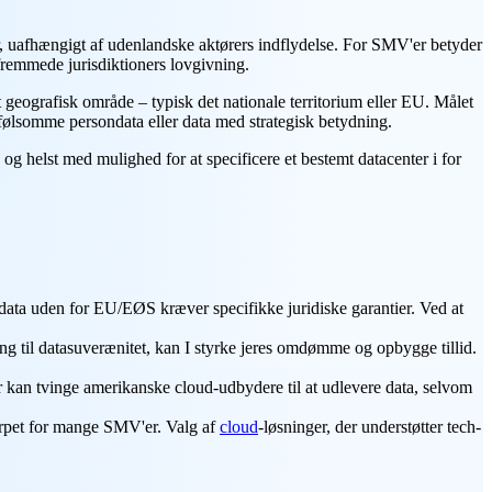
tur, uafhængigt af udenlandske aktørers indflydelse. For SMV'er betyder
 fremmede jurisdiktioners lovgivning.
t geografisk område – typisk det nationale territorium eller EU. Målet
er følsomme persondata eller data med strategisk betydning.
og helst med mulighed for at specificere et bestemt datacenter i for
f data uden for EU/EØS kræver specifikke juridiske garantier. Ved at
ng til datasuverænitet, kan I styrke jeres omdømme og opbygge tillid.
 kan tvinge amerikanske cloud-udbydere til at udlevere data, selvom
ærpet for mange SMV'er. Valg af
cloud
-løsninger, der understøtter tech-