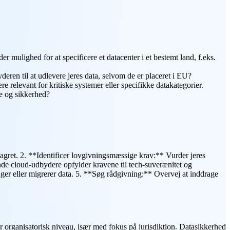
 mulighed for at specificere et datacenter i et bestemt land, f.eks.
eren til at udlevere jeres data, selvom de er placeret i EU?
re relevant for kritiske systemer eller specifikke datakategorier.
se og sikkerhed?
 lagret. 2. **Identificer lovgivningsmæssige krav:** Vurder jeres
de cloud-udbydere opfylder kravene til tech-suverænitet og
nger eller migrerer data. 5. **Søg rådgivning:** Overvej at inddrage
r organisatorisk niveau, især med fokus på jurisdiktion. Datasikkerhed