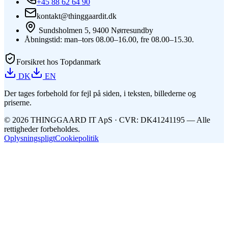
+45 88 62 64 90
kontakt@thinggaardit.dk
Sundsholmen 5, 9400 Nørresundby
Åbningstid: man–tors 08.00–16.00, fre 08.00–15.30.
Forsikret hos Topdanmark
DK
EN
Der tages forbehold for fejl på siden, i teksten, billederne og
priserne.
©
2026
THINGGAARD
IT
ApS
· CVR: DK41241195 —
Alle
rettigheder forbeholdes.
Oplysningspligt
Cookiepolitik