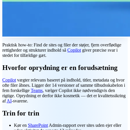
Praktisk how-to: Find de sites og filer der støjer, fjern overflødige
rettigheder og strukturer indhold så
Copilot
giver præcise svar i
stedet for tilfældige gæt.
Hvorfor oprydning er en forudsætning
Copilot
vægter relevans baseret på indhold, titler, metadata og hvor
ofte filer åbnes. Ligger der 14 versioner af samme tilbudsskabelon i
fem forskellige
Teams
, vælger Copilot ikke nødvendigvis den
rigtige. Oprydning er derfor ikke kosmetik — det er kvalitetssikring
af
AI
-svarene.
Trin for trin
Kør en
SharePoint
Admin-rapport over sites uden ejer eller