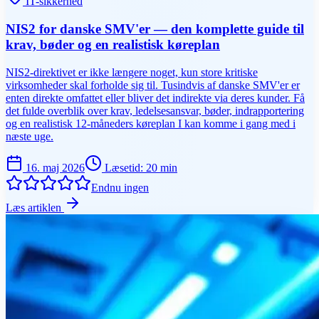
IT-sikkerhed
NIS2 for danske SMV'er — den komplette guide til
krav, bøder og en realistisk køreplan
NIS2-direktivet er ikke længere noget, kun store kritiske
virksomheder skal forholde sig til. Tusindvis af danske SMV'er er
enten direkte omfattet eller bliver det indirekte via deres kunder. Få
det fulde overblik over krav, ledelsesansvar, bøder, indrapportering
og en realistisk 12-måneders køreplan I kan komme i gang med i
næste uge.
16. maj 2026
Læsetid
:
20
min
Endnu ingen
Læs artiklen