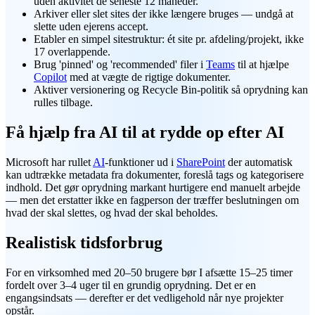
uden aktivitet de seneste 12 måneder.
Arkiver eller slet sites der ikke længere bruges — undgå at
slette uden ejerens accept.
Etabler en simpel sitestruktur: ét site pr. afdeling/projekt, ikke
17 overlappende.
Brug 'pinned' og 'recommended' filer i
Teams
til at hjælpe
Copilot
med at vægte de rigtige dokumenter.
Aktiver versionering og Recycle Bin-politik så oprydning kan
rulles tilbage.
Få hjælp fra AI til at rydde op efter AI
Microsoft har rullet
AI
-funktioner ud i
SharePoint
der automatisk
kan udtrække metadata fra dokumenter, foreslå tags og kategorisere
indhold. Det gør oprydning markant hurtigere end manuelt arbejde
— men det erstatter ikke en fagperson der træffer beslutningen om
hvad der skal slettes, og hvad der skal beholdes.
Realistisk tidsforbrug
For en virksomhed med 20–50 brugere bør I afsætte 15–25 timer
fordelt over 3–4 uger til en grundig oprydning. Det er en
engangsindsats — derefter er det vedligehold når nye projekter
opstår.