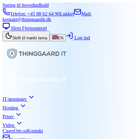
Spring til hovedindhold
Telefon:
+45 88 62 64 90
Lukket
Mail:
kontakt@thinggaardit.dk
Hent Fjernsupport
Log ind
Skift til mørkt tema
EN
IT-løsninger
Hosting
Priser
Viden
Cases
Om os
Kontakt