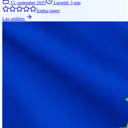
15. september 2025
Læsetid
:
3
min
Endnu ingen
Læs artiklen