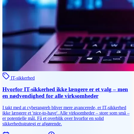
IT-sikkerhed
Hvorfor IT-sikkerhed ikke længere er et valg – men
en nødvendighed for alle virksomheder
I takt med at cyberangreb bliver mere avancerede, er IT-sikkerhed
ikke længere et 'nice-to-have'. Alle virksomheder – store som små –
er potentielle mål. Få et overblik over hvorfor en solid
sikkerhedsstrategi er afgørende.