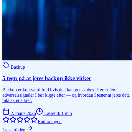
Backup
5 tegn på at jeres backup ikke virker
Backup er kun værdifuld hvis den kan genskabes. Her er fem
advarselssignaler I bør kigge efter — og hvordan I tester at jeres data
faktisk er sikret.
2. marts 2026
Læsetid
:
1
min
Endnu ingen
Læs artiklen