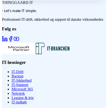
THINGGAARD
IT
- Let's make IT simple.
Professionel IT-drift, sikkerhed og support til danske virksomheder.
Følg os
IT-løsninger
IT-Drift
Backup
IT-Sikkerhed
IT-Support
Microsoft 365
Netværk
Leasing & leje
IT-indkøb