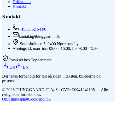
Driftsstatus
Kontakt
Kontakt
+45 88 62 64 90
kontakt@thinggaardit.dk
Sundsholmen 5, 9400 Nørresundby
Åbningstid: man–tors 08.00–16.00, fre 08.00–15.30.
Forsikret hos Topdanmark
DK
EN
Der tages forbehold for fejl på siden, i teksten, billederne og
priserne.
©
2026
THINGGAARD
IT
ApS
· CVR: DK41241195 —
Alle
rettigheder forbeholdes.
Oplysningspligt
Cookiepolitik