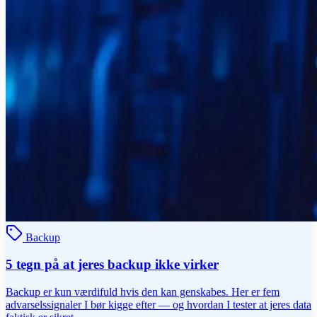
Backup
5 tegn på at jeres backup ikke virker
Backup er kun værdifuld hvis den kan genskabes. Her er fem
advarselssignaler I bør kigge efter — og hvordan I tester at jeres data