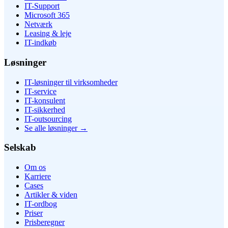
IT-Support
Microsoft 365
Netværk
Leasing & leje
IT-indkøb
Løsninger
IT-løsninger til virksomheder
IT-service
IT-konsulent
IT-sikkerhed
IT-outsourcing
Se alle løsninger
→
Selskab
Om os
Karriere
Cases
Artikler & viden
IT-ordbog
Priser
Prisberegner