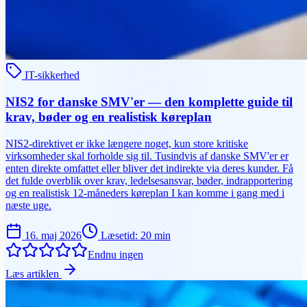
IT-sikkerhed
NIS2 for danske SMV'er — den komplette guide til
krav, bøder og en realistisk køreplan
NIS2-direktivet er ikke længere noget, kun store kritiske
virksomheder skal forholde sig til. Tusindvis af danske SMV'er er
enten direkte omfattet eller bliver det indirekte via deres kunder. Få
det fulde overblik over krav, ledelsesansvar, bøder, indrapportering
og en realistisk 12-måneders køreplan I kan komme i gang med i
næste uge.
16. maj 2026
Læsetid
:
20
min
Endnu ingen
Læs artiklen