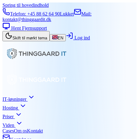
Spring til hovedindhold
Telefon:
+45 88 62 64 90
Lukket
Mail:
kontakt@thinggaardit.dk
Hent Fjernsupport
Log ind
Skift til mørkt tema
EN
IT-løsninger
Hosting
Priser
Viden
Cases
Om os
Kontakt