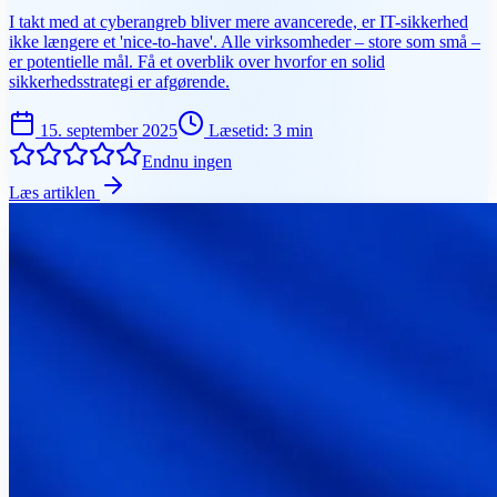
I takt med at cyberangreb bliver mere avancerede, er IT-sikkerhed
ikke længere et 'nice-to-have'. Alle virksomheder – store som små –
er potentielle mål. Få et overblik over hvorfor en solid
sikkerhedsstrategi er afgørende.
15. september 2025
Læsetid
:
3
min
Endnu ingen
Læs artiklen