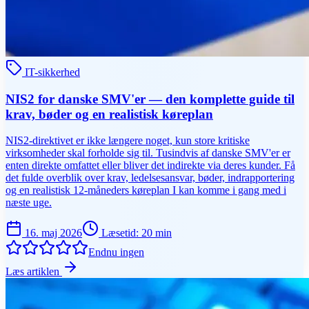
IT-sikkerhed
NIS2 for danske SMV'er — den komplette guide til
krav, bøder og en realistisk køreplan
NIS2-direktivet er ikke længere noget, kun store kritiske
virksomheder skal forholde sig til. Tusindvis af danske SMV'er er
enten direkte omfattet eller bliver det indirekte via deres kunder. Få
det fulde overblik over krav, ledelsesansvar, bøder, indrapportering
og en realistisk 12-måneders køreplan I kan komme i gang med i
næste uge.
16. maj 2026
Læsetid
:
20
min
Endnu ingen
Læs artiklen