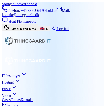
Spring til hovedindhold
Telefon:
+45 88 62 64 90
Lukket
Mail:
kontakt@thinggaardit.dk
Hent Fjernsupport
Log ind
Skift til mørkt tema
EN
IT-løsninger
Hosting
Priser
Viden
Cases
Om os
Kontakt