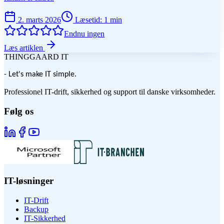
2. marts 2026
Læsetid
:
1
min
Endnu ingen
Læs artiklen
THINGGAARD
IT
- Let's make IT simple.
Professionel IT-drift, sikkerhed og support til danske virksomheder.
Følg os
IT-løsninger
IT-Drift
Backup
IT-Sikkerhed