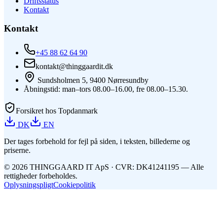
Driftsstatus
Kontakt
Kontakt
+45 88 62 64 90
kontakt@thinggaardit.dk
Sundsholmen 5, 9400 Nørresundby
Åbningstid: man–tors 08.00–16.00, fre 08.00–15.30.
Forsikret hos Topdanmark
DK
EN
Der tages forbehold for fejl på siden, i teksten, billederne og
priserne.
©
2026
THINGGAARD
IT
ApS
· CVR: DK41241195 —
Alle
rettigheder forbeholdes.
Oplysningspligt
Cookiepolitik