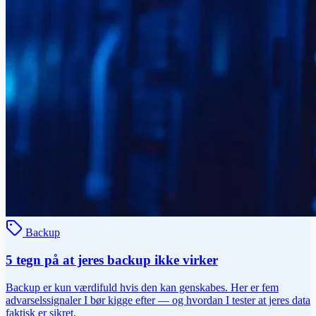
Backup
5 tegn på at jeres backup ikke virker
Backup er kun værdifuld hvis den kan genskabes. Her er fem
advarselssignaler I bør kigge efter — og hvordan I tester at jeres data
faktisk er sikret.