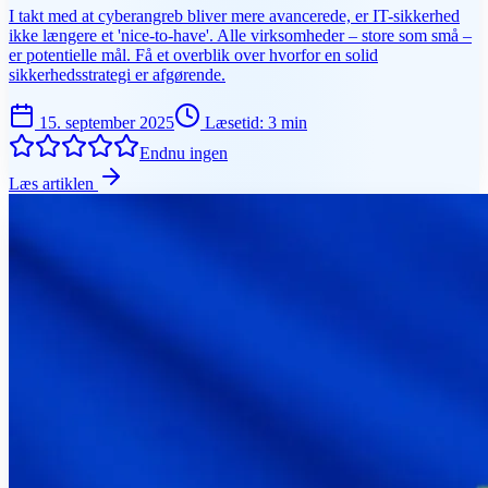
I takt med at cyberangreb bliver mere avancerede, er IT-sikkerhed
ikke længere et 'nice-to-have'. Alle virksomheder – store som små –
er potentielle mål. Få et overblik over hvorfor en solid
sikkerhedsstrategi er afgørende.
15. september 2025
Læsetid
:
3
min
Endnu ingen
Læs artiklen