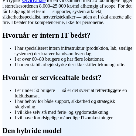
En typisk
serviceaftale
for en virksomhed med 20–40 brugere ligger
i størrelsesordenen 8.000–25.000 kr./md afhængig af scope. For det
får I adgang til et team — supporter, system-arkitekt,
sikkerhedsspecialist, netværkstekniker — uden at I skal ansætte alle
fire. I betaler for kompetencerne, ikke for personerne.
Hvornår er intern IT bedst?
I har specialiseret intern infrastruktur (produktion, lab, særlige
systemer) der kræver hands-on hver dag.
I er over 60–80 brugere og har flere lokationer.
I har en stabil arbejdsstyrke der ikke skifter teknologi ofte.
Hvornår er serviceaftale bedst?
I er under 50 brugere — så er det svært at retfærdiggøre en
fuldtidsansat.
I har behov for både support, sikkerhed og strategisk
rådgivning.
I vil ikke selv stå med ferie- og sygdomsdækning.
I vil have forudsigelige månedlige IT-omkostninger.
Den hybride model