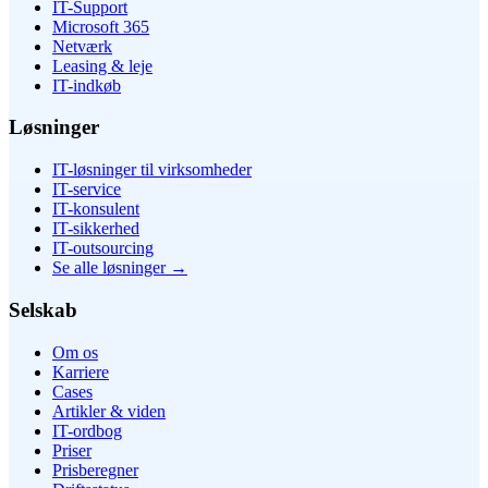
IT-Support
Microsoft 365
Netværk
Leasing & leje
IT-indkøb
Løsninger
IT-løsninger til virksomheder
IT-service
IT-konsulent
IT-sikkerhed
IT-outsourcing
Se alle løsninger
→
Selskab
Om os
Karriere
Cases
Artikler & viden
IT-ordbog
Priser
Prisberegner