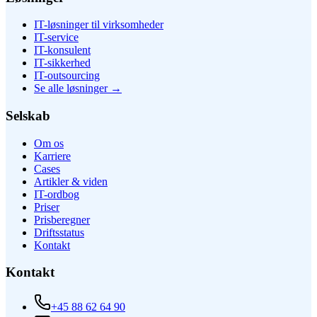
IT-løsninger til virksomheder
IT-service
IT-konsulent
IT-sikkerhed
IT-outsourcing
Se alle løsninger
→
Selskab
Om os
Karriere
Cases
Artikler & viden
IT-ordbog
Priser
Prisberegner
Driftsstatus
Kontakt
Kontakt
+45 88 62 64 90