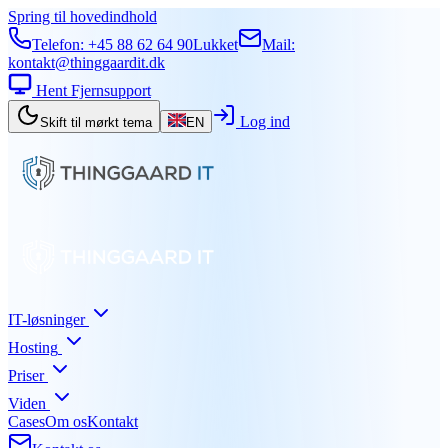
Spring til hovedindhold
Telefon:
+45 88 62 64 90
Lukket
Mail:
kontakt@thinggaardit.dk
Hent Fjernsupport
Log ind
Skift til mørkt tema
EN
IT-løsninger
Hosting
Priser
Viden
Cases
Om os
Kontakt