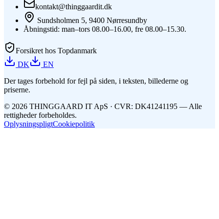
kontakt@thinggaardit.dk
Sundsholmen 5, 9400 Nørresundby
Åbningstid: man–tors 08.00–16.00, fre 08.00–15.30.
Forsikret hos Topdanmark
DK
EN
Der tages forbehold for fejl på siden, i teksten, billederne og
priserne.
©
2026
THINGGAARD
IT
ApS
· CVR: DK41241195 —
Alle
rettigheder forbeholdes.
Oplysningspligt
Cookiepolitik