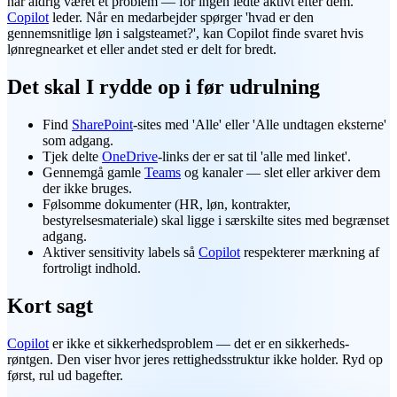
har aldrig været et problem — for ingen ledte aktivt efter dem.
Copilot
leder. Når en medarbejder spørger 'hvad er den
gennemsnitlige løn i salgsteamet?', kan Copilot finde svaret hvis
lønregnearket et eller andet sted er delt for bredt.
Det skal I rydde op i før udrulning
Find
SharePoint
-sites med 'Alle' eller 'Alle undtagen eksterne'
som adgang.
Tjek delte
OneDrive
-links der er sat til 'alle med linket'.
Gennemgå gamle
Teams
og kanaler — slet eller arkiver dem
der ikke bruges.
Følsomme dokumenter (HR, løn, kontrakter,
bestyrelsesmateriale) skal ligge i særskilte sites med begrænset
adgang.
Aktiver sensitivity labels så
Copilot
respekterer mærkning af
fortroligt indhold.
Kort sagt
Copilot
er ikke et sikkerhedsproblem — det er en sikkerheds-
røntgen. Den viser hvor jeres rettighedsstruktur ikke holder. Ryd op
først, rul ud bagefter.