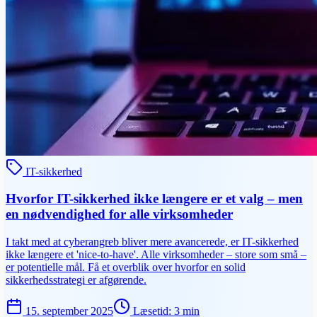
IT-sikkerhed
Hvorfor IT-sikkerhed ikke længere er et valg – men
en nødvendighed for alle virksomheder
I takt med at cyberangreb bliver mere avancerede, er IT-sikkerhed
ikke længere et 'nice-to-have'. Alle virksomheder – store som små –
er potentielle mål. Få et overblik over hvorfor en solid
sikkerhedsstrategi er afgørende.
15. september 2025
Læsetid
:
3
min