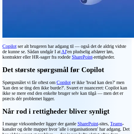
Copilot
ser alt brugeren har adgang til — også det de aldrig vidste
de kunne se. Sådan undgår I at
AI
'en pludselig afslører løn,
kontrakter eller HR-sager fra rodede
SharePoint
-rettigheder.
Det største spørgsmål før Copilot
Spørgsmålet vi får oftest om
Copilot
er ikke 'hvad kan den?' men
'kan den se ting den ikke burde?'. Svaret er nuanceret: Copilot kan
ikke se mere end den enkelte bruger selv kan tilgå — men det er
præcis dér problemet ligger.
Når rod i rettigheder bliver synligt
I mange virksomheder ligger der gamle
SharePoint
-sites,
Teams
-
kanaler og delte mapper hvor 'alle i organisationen' har adgang. Det