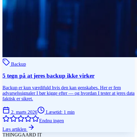
Backup
5 tegn på at jeres backup ikke virker
Backup er kun værdifuld hvis den kan genskabes. Her er fem
advarselssignaler I bør kigge efter — og hvordan I tester at jeres data
faktisk er sikret.
2. marts 2026
Læsetid
:
1
min
Endnu ingen
Læs artiklen
THINGGAARD
IT