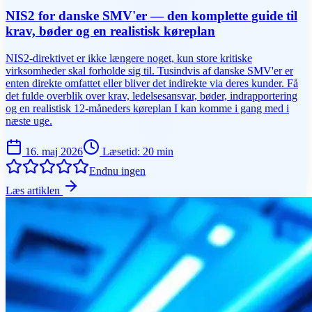
NIS2 for danske SMV'er — den komplette guide til
krav, bøder og en realistisk køreplan
NIS2-direktivet er ikke længere noget, kun store kritiske
virksomheder skal forholde sig til. Tusindvis af danske SMV'er er
enten direkte omfattet eller bliver det indirekte via deres kunder. Få
det fulde overblik over krav, ledelsesansvar, bøder, indrapportering
og en realistisk 12-måneders køreplan I kan komme i gang med i
næste uge.
16. maj 2026
Læsetid
:
20
min
Endnu ingen
Læs artiklen