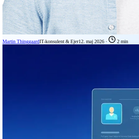
Martin Thinggaard
IT-konsulent & Ejer
12. maj 2026
·
2 min