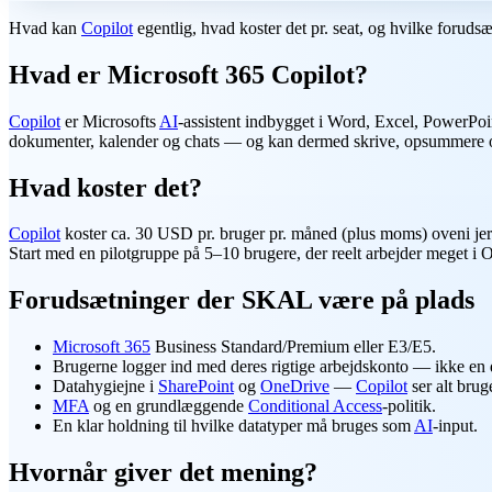
Hvad kan
Copilot
egentlig, hvad koster det pr. seat, og hvilke foruds
Hvad er Microsoft 365 Copilot?
Copilot
er Microsofts
AI
-assistent indbygget i Word, Excel, PowerPo
dokumenter, kalender og chats — og kan dermed skrive, opsummere og 
Hvad koster det?
Copilot
koster ca. 30 USD pr. bruger pr. måned (plus moms) oveni jer
Start med en pilotgruppe på 5–10 brugere, der reelt arbejder meget i 
Forudsætninger der SKAL være på plads
Microsoft 365
Business Standard/Premium eller E3/E5.
Brugerne logger ind med deres rigtige arbejdskonto — ikke en 
Datahygiejne i
SharePoint
og
OneDrive
—
Copilot
ser alt brug
MFA
og en grundlæggende
Conditional Access
-politik.
En klar holdning til hvilke datatyper må bruges som
AI
-input.
Hvornår giver det mening?