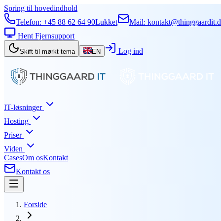
Spring til hovedindhold
Telefon:
+45 88 62 64 90
Lukket
Mail:
kontakt@thinggaardit.
Hent Fjernsupport
Log ind
Skift til mørkt tema
EN
IT-løsninger
Hosting
Priser
Viden
Cases
Om os
Kontakt
Kontakt os
Forside