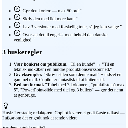
"Gør den kortere — max 50 ord."
"Skriv den med lidt mere kant."
"Lav 3 versioner med forskellig tone, så jeg kan vælge."
"Oversæt det til engelsk men behold den danske
venlighed."
3 huskeregler
Vær konkret om publikum.
"Til en kunde" → "Til en
teknisk indkøber i en mindre produktionsvirksomhed."
Giv eksempler.
"Skriv i stilen som denne mail" + indsæt en
gammel mail. Copilot er fantastisk til at imitere stil.
Bed om format.
"Tabel med 3 kolonner", "punktliste på max
5", "PowerPoint-slide med titel og 3 bullets" — gør det nemt
at genbruge.
Husk: I er stadig redaktøren. Copilot leverer et godt første udkast —
I afgør om det er godt nok at sende videre.
Var denne guide nyttig?