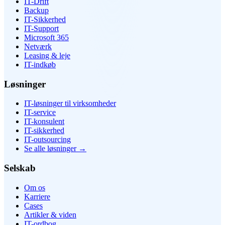
IT-Drift
Backup
IT-Sikkerhed
IT-Support
Microsoft 365
Netværk
Leasing & leje
IT-indkøb
Løsninger
IT-løsninger til virksomheder
IT-service
IT-konsulent
IT-sikkerhed
IT-outsourcing
Se alle løsninger
→
Selskab
Om os
Karriere
Cases
Artikler & viden
IT-ordbog