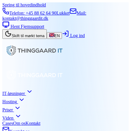
Spring til hovedindhold
Telefon:
+45 88 62 64 90
Lukket
Mail:
kontakt@thinggaardit.dk
Hent Fjernsupport
Log ind
Skift til mørkt tema
EN
IT-løsninger
Hosting
Priser
Viden
Cases
Om os
Kontakt