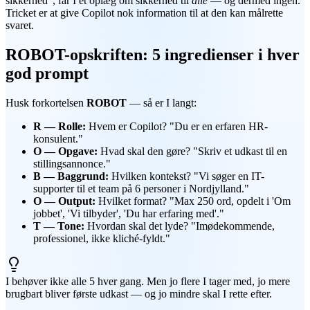
sikkerhed", får I et oplæg om sikkerhed til
alle
— og dermed ingen.
Tricket er at give Copilot nok information til at den kan målrette
svaret.
ROBOT-opskriften: 5 ingredienser i hver
god prompt
Husk forkortelsen
ROBOT
— så er I langt:
R — Rolle:
Hvem er Copilot? "Du er en erfaren HR-
konsulent."
O — Opgave:
Hvad skal den gøre? "Skriv et udkast til en
stillingsannonce."
B — Baggrund:
Hvilken kontekst? "Vi søger en IT-
supporter til et team på 6 personer i Nordjylland."
O — Output:
Hvilket format? "Max 250 ord, opdelt i 'Om
jobbet', 'Vi tilbyder', 'Du har erfaring med'."
T — Tone:
Hvordan skal det lyde? "Imødekommende,
professionel, ikke kliché-fyldt."
I behøver ikke alle 5 hver gang. Men jo flere I tager med, jo mere
brugbart bliver første udkast — og jo mindre skal I rette efter.