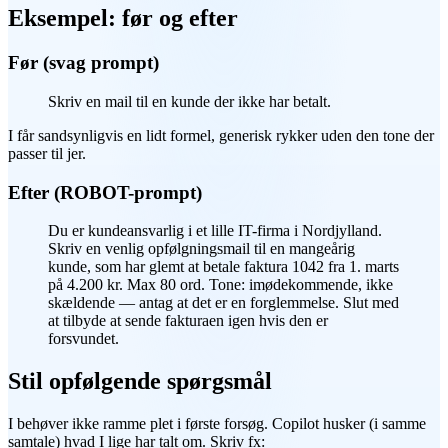
Eksempel: før og efter
Før (svag prompt)
Skriv en mail til en kunde der ikke har betalt.
I får sandsynligvis en lidt formel, generisk rykker uden den tone der
passer til jer.
Efter (ROBOT-prompt)
Du er kundeansvarlig i et lille IT-firma i Nordjylland.
Skriv en venlig opfølgningsmail til en mangeårig
kunde, som har glemt at betale faktura 1042 fra 1. marts
på 4.200 kr. Max 80 ord. Tone: imødekommende, ikke
skældende — antag at det er en forglemmelse. Slut med
at tilbyde at sende fakturaen igen hvis den er
forsvundet.
Stil opfølgende spørgsmål
I behøver ikke ramme plet i første forsøg. Copilot husker (i samme
samtale) hvad I lige har talt om. Skriv fx: