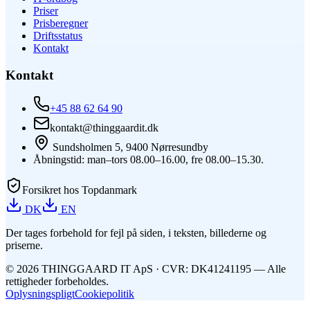
Priser
Prisberegner
Driftsstatus
Kontakt
Kontakt
+45 88 62 64 90
kontakt@thinggaardit.dk
Sundsholmen 5, 9400 Nørresundby
Åbningstid: man–tors 08.00–16.00, fre 08.00–15.30.
Forsikret hos Topdanmark
DK
EN
Der tages forbehold for fejl på siden, i teksten, billederne og
priserne.
©
2026
THINGGAARD
IT
ApS
· CVR: DK41241195 —
Alle
rettigheder forbeholdes.
Oplysningspligt
Cookiepolitik