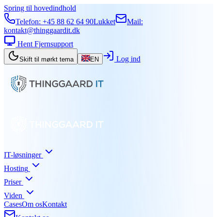
Spring til hovedindhold
Telefon:
+45 88 62 64 90
Lukket
Mail:
kontakt@thinggaardit.dk
Hent Fjernsupport
Log ind
Skift til mørkt tema
EN
IT-løsninger
Hosting
Priser
Viden
Cases
Om os
Kontakt