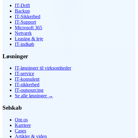
IT-Drift
Backup
IT-Sikkerhed
IT-Support
Microsoft 365
Netværk
Leasing & leje
IT-indkøb
Løsninger
IT-løsninger til virksomheder
IT-service
IT-konsulent
IT-sikkerhed
IT-outsourcing
Se alle løsninger
→
Selskab
Om os
Karriere
Cases
Artikler & viden