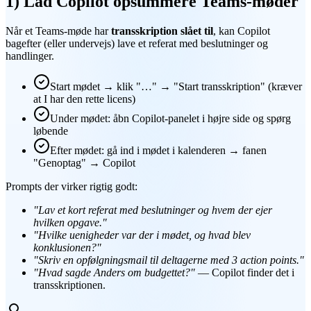
1) Lad Copilot opsummere Teams-møder
Når et Teams-møde har
transskription slået til
, kan Copilot
bagefter (eller undervejs) lave et referat med beslutninger og
handlinger.
Start mødet → klik "…" → "Start transskription" (kræver
at I har den rette licens)
Under mødet: åbn Copilot-panelet i højre side og spørg
løbende
Efter mødet: gå ind i mødet i kalenderen → fanen
"Genoptag" → Copilot
Prompts der virker rigtig godt:
"Lav et kort referat med beslutninger og hvem der ejer
hvilken opgave."
"Hvilke uenigheder var der i mødet, og hvad blev
konklusionen?"
"Skriv en opfølgningsmail til deltagerne med 3 action points."
"Hvad sagde Anders om budgettet?"
— Copilot finder det i
transskriptionen.