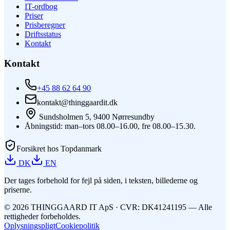
IT-ordbog
Priser
Prisberegner
Driftsstatus
Kontakt
Kontakt
+45 88 62 64 90
kontakt@thinggaardit.dk
Sundsholmen 5, 9400 Nørresundby
Åbningstid: man–tors 08.00–16.00, fre 08.00–15.30.
Forsikret hos Topdanmark
DK
EN
Der tages forbehold for fejl på siden, i teksten, billederne og
priserne.
©
2026
THINGGAARD
IT
ApS
· CVR: DK41241195 —
Alle
rettigheder forbeholdes.
Oplysningspligt
Cookiepolitik