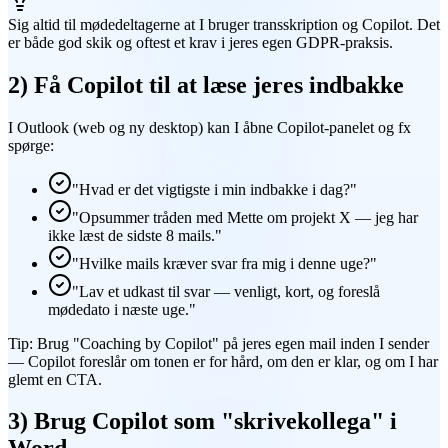
Sig altid til mødedeltagerne at I bruger transskription og Copilot. Det
er både god skik og oftest et krav i jeres egen GDPR-praksis.
2) Få Copilot til at læse jeres indbakke
I Outlook (web og ny desktop) kan I åbne Copilot-panelet og fx
spørge:
"Hvad er det vigtigste i min indbakke i dag?"
"Opsummer tråden med Mette om projekt X — jeg har
ikke læst de sidste 8 mails."
"Hvilke mails kræver svar fra mig i denne uge?"
"Lav et udkast til svar — venligt, kort, og foreslå
mødedato i næste uge."
Tip: Brug "Coaching by Copilot" på jeres egen mail inden I sender
— Copilot foreslår om tonen er for hård, om den er klar, og om I har
glemt en CTA.
3) Brug Copilot som "skrivekollega" i