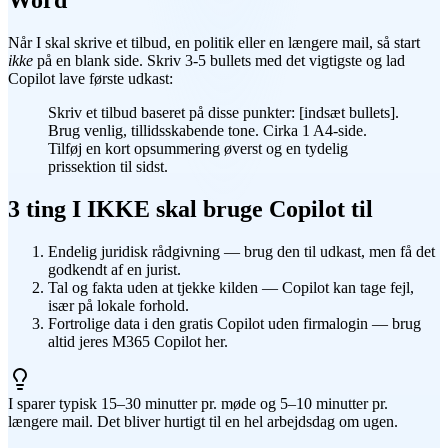
Word
Når I skal skrive et tilbud, en politik eller en længere mail, så start
ikke
på en blank side. Skriv 3-5 bullets med det vigtigste og lad
Copilot lave første udkast:
Skriv et tilbud baseret på disse punkter: [indsæt bullets].
Brug venlig, tillidsskabende tone. Cirka 1 A4-side.
Tilføj en kort opsummering øverst og en tydelig
prissektion til sidst.
3 ting I IKKE skal bruge Copilot til
Endelig juridisk rådgivning — brug den til udkast, men få det
godkendt af en jurist.
Tal og fakta uden at tjekke kilden — Copilot kan tage fejl,
især på lokale forhold.
Fortrolige data i den gratis Copilot uden firmalogin — brug
altid jeres M365 Copilot her.
I sparer typisk 15–30 minutter pr. møde og 5–10 minutter pr.
længere mail. Det bliver hurtigt til en hel arbejdsdag om ugen.