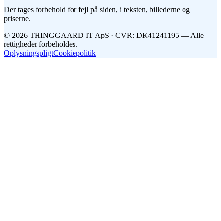
Der tages forbehold for fejl på siden, i teksten, billederne og
priserne.
©
2026
THINGGAARD
IT
ApS
· CVR: DK41241195 —
Alle
rettigheder forbeholdes.
Oplysningspligt
Cookiepolitik