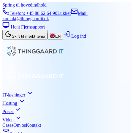
Spring til hovedindhold
Telefon:
+45 88 62 64 90
Lukket
Mail:
kontakt@thinggaardit.dk
Hent Fjernsupport
Log ind
Skift til mørkt tema
EN
IT-løsninger
Hosting
Priser
Viden
Cases
Om os
Kontakt