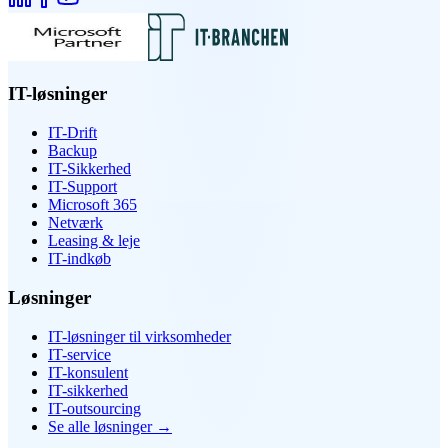
IT-løsninger
IT-Drift
Backup
IT-Sikkerhed
IT-Support
Microsoft 365
Netværk
Leasing & leje
IT-indkøb
Løsninger
IT-løsninger til virksomheder
IT-service
IT-konsulent
IT-sikkerhed
IT-outsourcing
Se alle løsninger
→