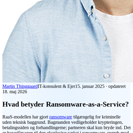
Martin Thinggaard
IT-konsulent & Ejer
15. januar 2025
·
opdateret
18. maj 2026
Hvad betyder Ransomware-as-a-Service?
RaaS
-modellen har gjort
ransomware
tilgængelig for kriminelle
uden teknisk baggrund. Bagmanden vedligeholder krypteringen,
betalingssiden og forhandlingerne; partneren skal kun bryde ind. Det
er hovedårsagen til den eksplosive vækst i ransomware-angreb mod