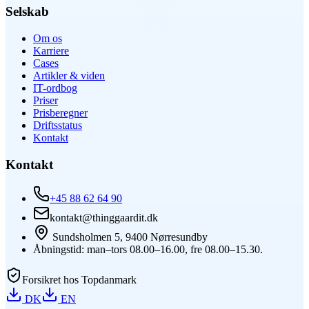
Selskab
Om os
Karriere
Cases
Artikler & viden
IT-ordbog
Priser
Prisberegner
Driftsstatus
Kontakt
Kontakt
+45 88 62 64 90
kontakt@thinggaardit.dk
Sundsholmen 5, 9400 Nørresundby
Åbningstid: man–tors 08.00–16.00, fre 08.00–15.30.
Forsikret hos Topdanmark
DK
EN