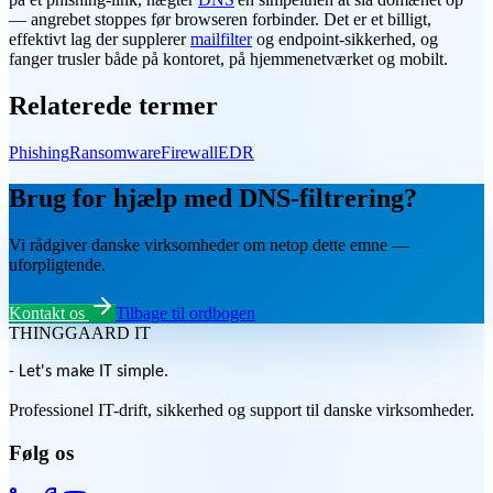
— angrebet stoppes før browseren forbinder. Det er et billigt,
effektivt lag der supplerer
mailfilter
og endpoint-sikkerhed, og
fanger trusler både på kontoret, på hjemmenetværket og mobilt.
Relaterede termer
Phishing
Ransomware
Firewall
EDR
Brug for hjælp med DNS-filtrering?
Vi rådgiver danske virksomheder om netop dette emne —
uforpligtende.
Kontakt os
Tilbage til ordbogen
THINGGAARD
IT
- Let's make IT simple.
Professionel IT-drift, sikkerhed og support til danske virksomheder.
Følg os