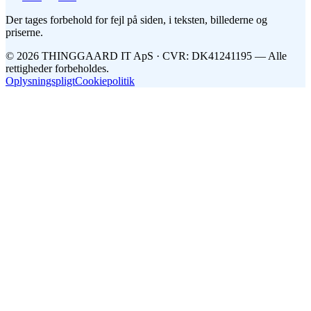
Der tages forbehold for fejl på siden, i teksten, billederne og
priserne.
©
2026
THINGGAARD
IT
ApS
· CVR: DK41241195 —
Alle
rettigheder forbeholdes.
Oplysningspligt
Cookiepolitik