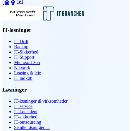
IT-løsninger
IT-Drift
Backup
IT-Sikkerhed
IT-Support
Microsoft 365
Netværk
Leasing & leje
IT-indkøb
Løsninger
IT-løsninger til virksomheder
IT-service
IT-konsulent
IT-sikkerhed
IT-outsourcing
Se alle løsninger
→