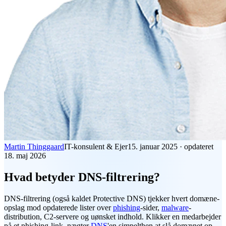
Martin Thinggaard
IT-konsulent & Ejer
15. januar 2025
·
opdateret
18. maj 2026
Hvad betyder DNS-filtrering?
DNS-filtrering
(også kaldet Protective DNS) tjekker hvert domæne-
opslag mod opdaterede lister over
phishing
-sider,
malware
-
distribution, C2-servere og uønsket indhold. Klikker en medarbejder
på et phishing-link, nægter
DNS
'en simpelthen at slå domænet op