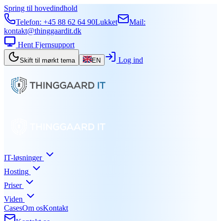
Spring til hovedindhold
Telefon:
+45 88 62 64 90
Lukket
Mail:
kontakt@thinggaardit.dk
Hent Fjernsupport
Log ind
Skift til mørkt tema
EN
IT-løsninger
Hosting
Priser
Viden
Cases
Om os
Kontakt