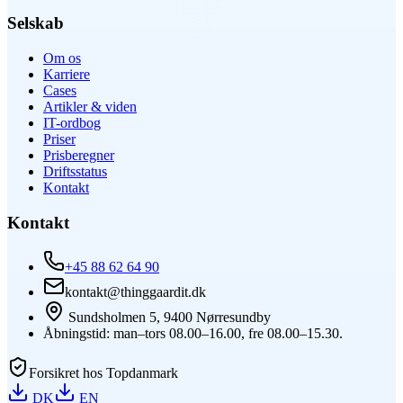
Selskab
Om os
Karriere
Cases
Artikler & viden
IT-ordbog
Priser
Prisberegner
Driftsstatus
Kontakt
Kontakt
+45 88 62 64 90
kontakt@thinggaardit.dk
Sundsholmen 5, 9400 Nørresundby
Åbningstid: man–tors 08.00–16.00, fre 08.00–15.30.
Forsikret hos Topdanmark
DK
EN