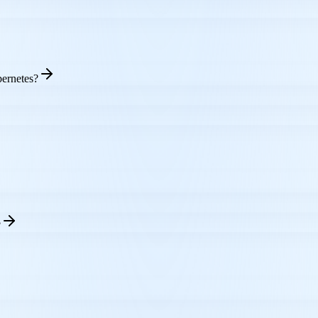
bernetes?
?