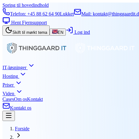
Spring til hovedindhold
Telefon:
+45 88 62 64 90
Lukket
Mail:
kontakt@thinggaardit.
Hent Fjernsupport
Log ind
Skift til mørkt tema
EN
IT-løsninger
Hosting
Priser
Viden
Cases
Om os
Kontakt
Kontakt os
Forside