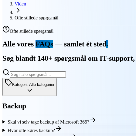
Viden
Ofte stillede spørgsmål
Ofte stillede spørgsmål
Alle vores
FAQs
— samlet ét sted
.
Søg blandt 140+ spørgsmål om IT-support, s
Kategori
:
Alle kategorier
Backup
Skal vi selv tage backup af Microsoft 365?
Hvor ofte køres backup?