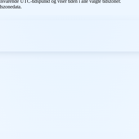
lsvarende UTC-tidspunkt og viser tiden i alle valgte tidszoner.
dszonedata.