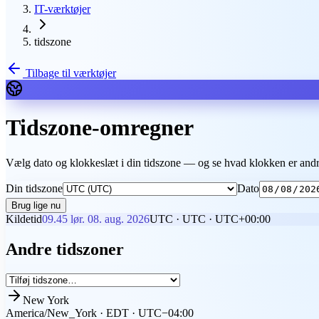
IT-værktøjer
tidszone
Tilbage til værktøjer
Tidszone-omregner
Vælg dato og klokkeslæt i din tidszone — og se hvad klokken er andr
Din tidszone
Dato
Brug lige nu
Kildetid
09.45
lør. 08. aug. 2026
UTC
·
UTC
·
UTC+00:00
Andre tidszoner
New York
America/New_York
·
EDT
·
UTC−04:00