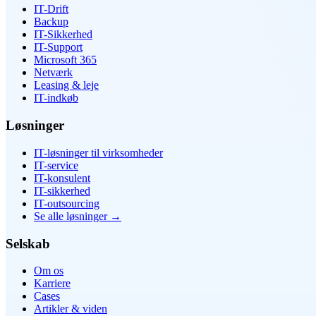
IT-Drift
Backup
IT-Sikkerhed
IT-Support
Microsoft 365
Netværk
Leasing & leje
IT-indkøb
Løsninger
IT-løsninger til virksomheder
IT-service
IT-konsulent
IT-sikkerhed
IT-outsourcing
Se alle løsninger
→
Selskab
Om os
Karriere
Cases
Artikler & viden