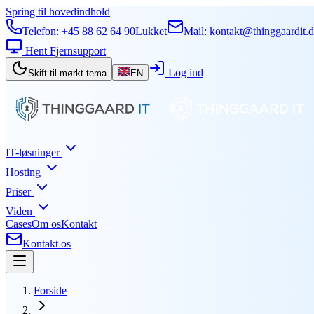
Spring til hovedindhold
Telefon:
+45 88 62 64 90
Lukket
Mail:
kontakt@thinggaardit.
Hent Fjernsupport
Log ind
Skift til mørkt tema
EN
IT-løsninger
Hosting
Priser
Viden
Cases
Om os
Kontakt
Kontakt os
Forside