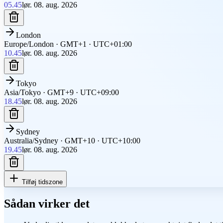
05.45
lør. 08. aug. 2026
London
Europe/London
·
GMT+1
·
UTC+01:00
10.45
lør. 08. aug. 2026
Tokyo
Asia/Tokyo
·
GMT+9
·
UTC+09:00
18.45
lør. 08. aug. 2026
Sydney
Australia/Sydney
·
GMT+10
·
UTC+10:00
19.45
lør. 08. aug. 2026
Tilføj tidszone
Sådan virker det