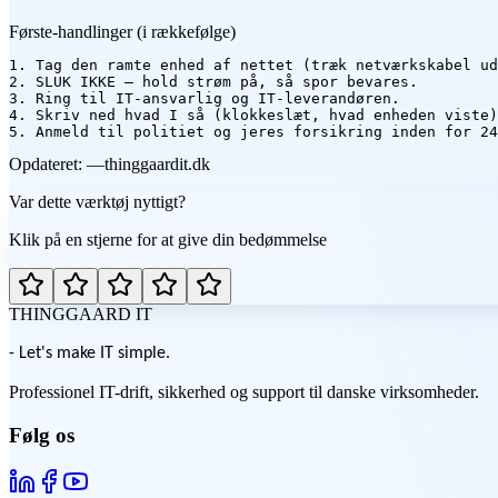
Første-handlinger (i rækkefølge)
1. Tag den ramte enhed af nettet (træk netværkskabel ud
2. SLUK IKKE — hold strøm på, så spor bevares.

3. Ring til IT-ansvarlig og IT-leverandøren.

4. Skriv ned hvad I så (klokkeslæt, hvad enheden viste)
5. Anmeld til politiet og jeres forsikring inden for 24
Opdateret
:
—
thinggaardit.dk
Var dette værktøj nyttigt?
Klik på en stjerne for at give din bedømmelse
THINGGAARD
IT
- Let's make IT simple.
Professionel IT-drift, sikkerhed og support til danske virksomheder.
Følg os