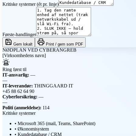
Kritiske systemer (ét pr. linje)
Første-handlinger
Gem lokalt
Print / gem som PDF
NØDPLAN VED CYBERANGREB
[Virksomhedens navn]
Ring først til
IT-ansvarlig:
—
—
IT-leverandør:
THINGGAARD IT
+45 88 62 64 90
Cyberforsikring:
—
—
Politi (anmeldelse):
114
Kritiske systemer
•
Microsoft 365 (mail, Teams, SharePoint)
•
Økonomisystem
•
Kundedatabase / CRM