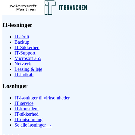
IT-løsninger
IT-Drift
Backup
IT-Sikkerhed
IT-Support
Microsoft 365
Netværk
Leasing & leje
IT-indkøb
Løsninger
IT-løsninger til virksomheder
IT-service
IT-konsulent
IT-sikkerhed
IT-outsourcing
Se alle løsninger
→