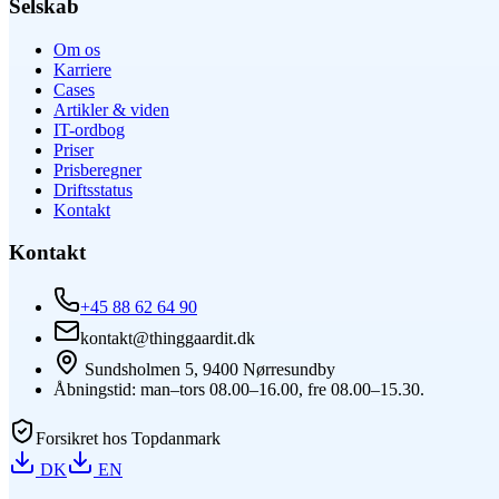
Selskab
Om os
Karriere
Cases
Artikler & viden
IT-ordbog
Priser
Prisberegner
Driftsstatus
Kontakt
Kontakt
+45 88 62 64 90
kontakt@thinggaardit.dk
Sundsholmen 5, 9400 Nørresundby
Åbningstid: man–tors 08.00–16.00, fre 08.00–15.30.
Forsikret hos Topdanmark
DK
EN