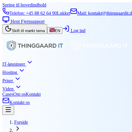
Spring til hovedindhold
Telefon:
+45 88 62 64 90
Lukket
Mail:
kontakt@thinggaardit.
Hent Fjernsupport
Log ind
Skift til mørkt tema
EN
IT-løsninger
Hosting
Priser
Viden
Cases
Om os
Kontakt
Kontakt os
Forside