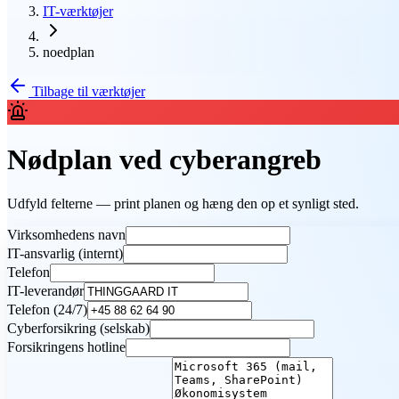
IT-værktøjer
noedplan
Tilbage til værktøjer
Nødplan ved cyberangreb
Udfyld felterne — print planen og hæng den op et synligt sted.
Virksomhedens navn
IT-ansvarlig (internt)
Telefon
IT-leverandør
Telefon (24/7)
Cyberforsikring (selskab)
Forsikringens hotline