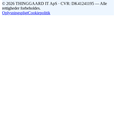
©
2026
THINGGAARD
IT
ApS
· CVR: DK41241195 —
Alle
rettigheder forbeholdes.
Oplysningspligt
Cookiepolitik