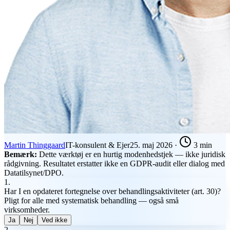
Martin Thinggaard
IT-konsulent & Ejer
25. maj 2026
·
3 min
Bemærk:
Dette værktøj er en hurtig modenhedstjek — ikke juridisk
rådgivning. Resultatet erstatter ikke en GDPR-audit eller dialog med
Datatilsynet/DPO.
1
.
Har I en opdateret fortegnelse over behandlingsaktiviteter (art. 30)?
Pligt for alle med systematisk behandling — også små
virksomheder.
Ja
Nej
Ved ikke
2
.