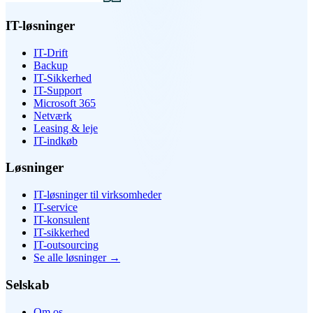
IT-løsninger
IT-Drift
Backup
IT-Sikkerhed
IT-Support
Microsoft 365
Netværk
Leasing & leje
IT-indkøb
Løsninger
IT-løsninger til virksomheder
IT-service
IT-konsulent
IT-sikkerhed
IT-outsourcing
Se alle løsninger
→
Selskab
Om os