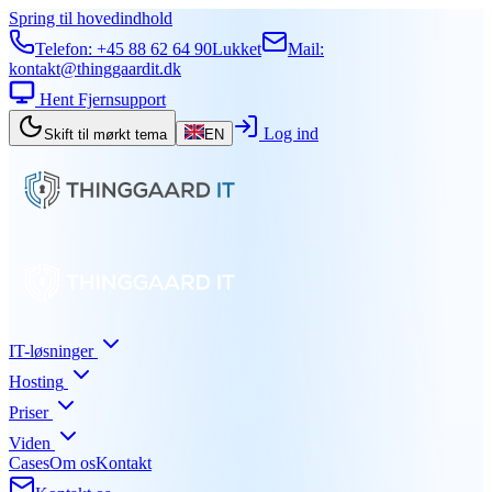
Spring til hovedindhold
Telefon:
+45 88 62 64 90
Lukket
Mail:
kontakt@thinggaardit.dk
Hent Fjernsupport
Log ind
Skift til mørkt tema
EN
IT-løsninger
Hosting
Priser
Viden
Cases
Om os
Kontakt