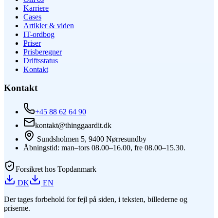
Karriere
Cases
Artikler & viden
IT-ordbog
Priser
Prisberegner
Driftsstatus
Kontakt
Kontakt
+45 88 62 64 90
kontakt@thinggaardit.dk
Sundsholmen 5, 9400 Nørresundby
Åbningstid: man–tors 08.00–16.00, fre 08.00–15.30.
Forsikret hos Topdanmark
DK
EN
Der tages forbehold for fejl på siden, i teksten, billederne og
priserne.