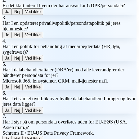
Er det klart internt hvem der har ansvar for GDPR/persondata?
Ja
Nej
Ved ikke
3
.
Har I en opdateret privatlivspolitik/persondatapolitik på jeres
hjemmeside?
Ja
Nej
Ved ikke
4
.
Har I en politik for behandling af medarbejderdata (HR, løn,
sygefravær)?
Ja
Nej
Ved ikke
5
.
Har I databehandleraftaler (DBA'er) med alle leverandører der
håndterer persondata for jer?
Microsoft 365, lønsystemer, CRM, mail-tjenester m.fl.
Ja
Nej
Ved ikke
6
.
Har I et samlet overblik over hvilke databehandlere I bruger og hvor
jeres data ligger?
Ja
Nej
Ved ikke
7
.
Har I styr på om persondata overføres uden for EU/EØS (USA,
Asien m.m.)?
Schrems II / EU-US Data Privacy Framework.