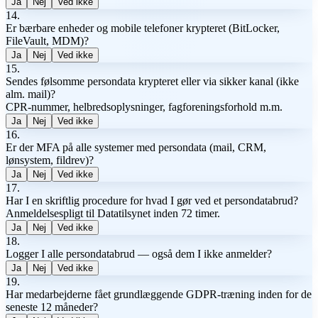
Ja
Nej
Ved ikke
14
.
Er bærbare enheder og mobile telefoner krypteret (BitLocker,
FileVault, MDM)?
Ja
Nej
Ved ikke
15
.
Sendes følsomme persondata krypteret eller via sikker kanal (ikke
alm. mail)?
CPR-nummer, helbredsoplysninger, fagforeningsforhold m.m.
Ja
Nej
Ved ikke
16
.
Er der MFA på alle systemer med persondata (mail, CRM,
lønsystem, fildrev)?
Ja
Nej
Ved ikke
17
.
Har I en skriftlig procedure for hvad I gør ved et persondatabrud?
Anmeldelsespligt til Datatilsynet inden 72 timer.
Ja
Nej
Ved ikke
18
.
Logger I alle persondatabrud — også dem I ikke anmelder?
Ja
Nej
Ved ikke
19
.
Har medarbejderne fået grundlæggende GDPR-træning inden for de
seneste 12 måneder?