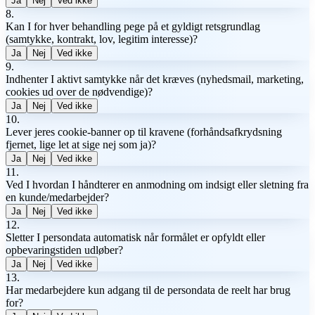
Ja
Nej
Ved ikke
8
.
Kan I for hver behandling pege på et gyldigt retsgrundlag
(samtykke, kontrakt, lov, legitim interesse)?
Ja
Nej
Ved ikke
9
.
Indhenter I aktivt samtykke når det kræves (nyhedsmail, marketing,
cookies ud over de nødvendige)?
Ja
Nej
Ved ikke
10
.
Lever jeres cookie-banner op til kravene (forhåndsafkrydsning
fjernet, lige let at sige nej som ja)?
Ja
Nej
Ved ikke
11
.
Ved I hvordan I håndterer en anmodning om indsigt eller sletning fra
en kunde/medarbejder?
Ja
Nej
Ved ikke
12
.
Sletter I persondata automatisk når formålet er opfyldt eller
opbevaringstiden udløber?
Ja
Nej
Ved ikke
13
.
Har medarbejdere kun adgang til de persondata de reelt har brug
for?