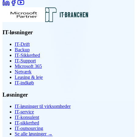
IT-løsninger
IT-Drift
Backup
IT-Sikkerhed
IT-Support
Microsoft 365
Netværk
Leasing & leje
IT-indkøb
Løsninger
IT-løsninger til virksomheder
IT-service
IT-konsulent
IT-sikkerhed
IT-outsourcing
Se alle løsninger
→