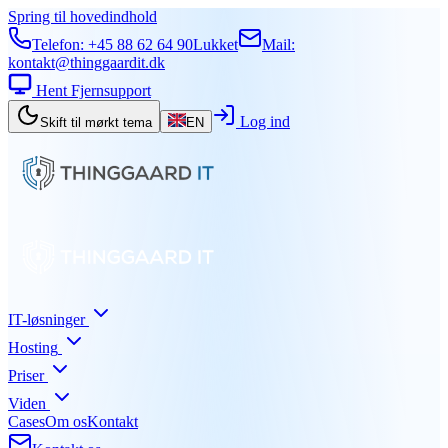
Spring til hovedindhold
Telefon:
+45 88 62 64 90
Lukket
Mail:
kontakt@thinggaardit.dk
Hent Fjernsupport
Log ind
Skift til mørkt tema
EN
IT-løsninger
Hosting
Priser
Viden
Cases
Om os
Kontakt