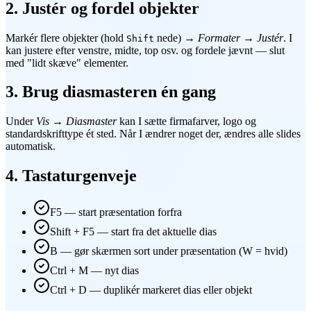
2. Justér og fordel objekter
Markér flere objekter (hold
nede) →
Formater → Justér
. I
Shift
kan justere efter venstre, midte, top osv. og fordele jævnt — slut
med "lidt skæve" elementer.
3. Brug diasmasteren én gang
Under
Vis → Diasmaster
kan I sætte firmafarver, logo og
standardskrifttype ét sted. Når I ændrer noget der, ændres alle slides
automatisk.
4. Tastaturgenveje
F5 — start præsentation forfra
Shift + F5 — start fra det aktuelle dias
B — gør skærmen sort under præsentation (W = hvid)
Ctrl + M — nyt dias
Ctrl + D — duplikér markeret dias eller objekt