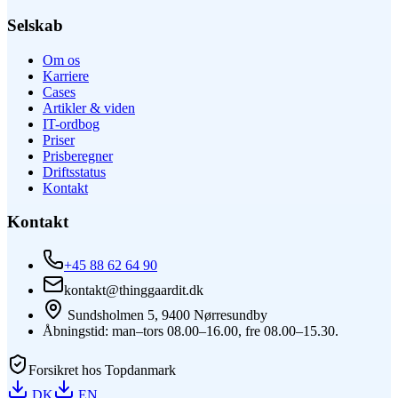
Selskab
Om os
Karriere
Cases
Artikler & viden
IT-ordbog
Priser
Prisberegner
Driftsstatus
Kontakt
Kontakt
+45 88 62 64 90
kontakt@thinggaardit.dk
Sundsholmen 5, 9400 Nørresundby
Åbningstid: man–tors 08.00–16.00, fre 08.00–15.30.
Forsikret hos Topdanmark
DK
EN