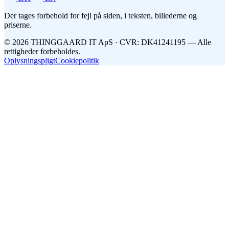
Der tages forbehold for fejl på siden, i teksten, billederne og
priserne.
©
2026
THINGGAARD
IT
ApS
· CVR: DK41241195 —
Alle
rettigheder forbeholdes.
Oplysningspligt
Cookiepolitik