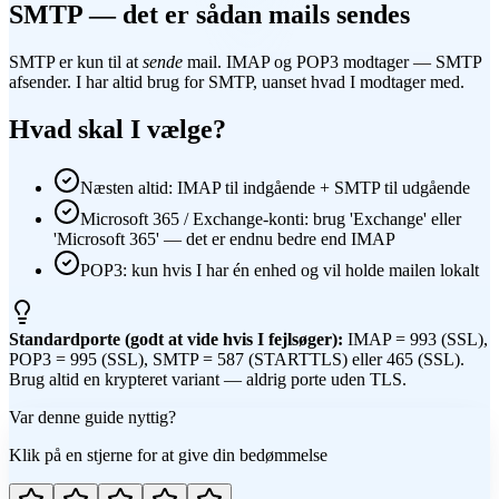
SMTP — det er sådan mails sendes
SMTP er kun til at
sende
mail. IMAP og POP3 modtager — SMTP
afsender. I har altid brug for SMTP, uanset hvad I modtager med.
Hvad skal I vælge?
Næsten altid: IMAP til indgående + SMTP til udgående
Microsoft 365 / Exchange-konti: brug 'Exchange' eller
'Microsoft 365' — det er endnu bedre end IMAP
POP3: kun hvis I har én enhed og vil holde mailen lokalt
Standardporte (godt at vide hvis I fejlsøger):
IMAP = 993 (SSL),
POP3 = 995 (SSL), SMTP = 587 (STARTTLS) eller 465 (SSL).
Brug altid en krypteret variant — aldrig porte uden TLS.
Var denne guide nyttig?
Klik på en stjerne for at give din bedømmelse