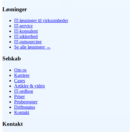
Løsninger
IT-løsninger til virksomheder
IT-service
IT-konsulent
IT-sikkerhed
IT-outsourcing
Se alle løsninger
→
Selskab
Om os
Karriere
Cases
Artikler & viden
IT-ordbog
Priser
Prisberegner
Driftsstatus
Kontakt
Kontakt