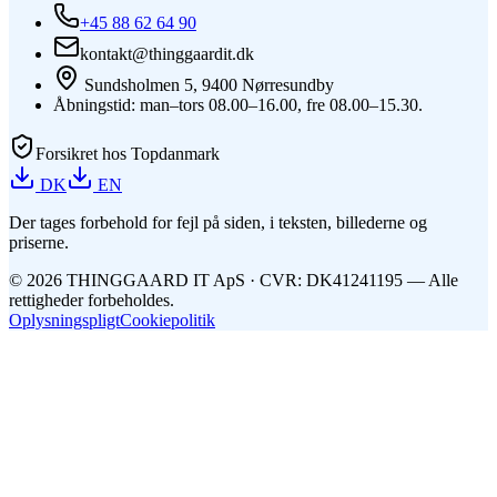
+45 88 62 64 90
kontakt@thinggaardit.dk
Sundsholmen 5, 9400 Nørresundby
Åbningstid: man–tors 08.00–16.00, fre 08.00–15.30.
Forsikret hos Topdanmark
DK
EN
Der tages forbehold for fejl på siden, i teksten, billederne og
priserne.
©
2026
THINGGAARD
IT
ApS
· CVR: DK41241195 —
Alle
rettigheder forbeholdes.
Oplysningspligt
Cookiepolitik