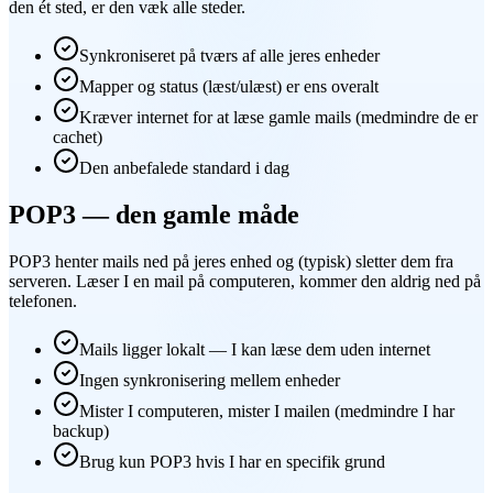
den ét sted, er den væk alle steder.
Synkroniseret på tværs af alle jeres enheder
Mapper og status (læst/ulæst) er ens overalt
Kræver internet for at læse gamle mails (medmindre de er
cachet)
Den anbefalede standard i dag
POP3 — den gamle måde
POP3 henter mails ned på jeres enhed og (typisk) sletter dem fra
serveren. Læser I en mail på computeren, kommer den aldrig ned på
telefonen.
Mails ligger lokalt — I kan læse dem uden internet
Ingen synkronisering mellem enheder
Mister I computeren, mister I mailen (medmindre I har
backup)
Brug kun POP3 hvis I har en specifik grund