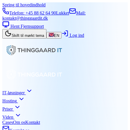
Spring til hovedindhold
Telefon:
+45 88 62 64 90
Lukket
Mail:
kontakt@thinggaardit.dk
Hent Fjernsupport
Log ind
Skift til mørkt tema
EN
IT-løsninger
Hosting
Priser
Viden
Cases
Om os
Kontakt