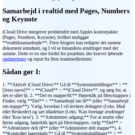
Samarbejd i realtid med Pages, Numbers
og Keynote
iCloud Drive integrerer problemfrit med Apples kontorpakke
(Pages, Numbers, Keynote), hvilket muliggør
**realtidssamarbejde**. Flere brugere kan redigere det samme
dokument simultant, og I vil se hinandens ændringer med det
samme. Dette er en stor fordel for projekter, der kræver løbende
opdateringer
og input fra flere teammedlemmer.
Sådan gør I:
1. **Aktivér iCloud Drive:** Gå til **Systemindstillinger** > **
[Jeres navn]** > **iCloud** > **iCloud Drive**, og sørg for, at
det er slået til. 2. **Del en mappe/fil:** Højreklik på filen/mappen i
Finder, vælg **Del** > **Samarbejd om fil** (eller **Samarbejd
om mappe**). Vælg, hvordan I vil invitere deltagere (f.eks. Mail
eller Beskeder) og sæt tilladelser (f.eks. 'Kan foretage ændringer'
eller 'Kun læse'). 3. **Administrer adgang:** For at ændre eller
fjerne adgang, højreklik igen på filen/mappen, vælg **Del** >
**Administrer delt fil** (eller **Administrer delt mappe**). 4.
**Kontroller lagerplads:** Gå til **Systemindstillinger** > **