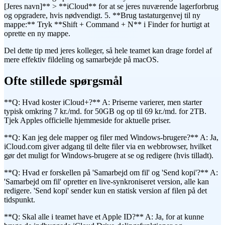
[Jeres navn]** > **iCloud** for at se jeres nuværende lagerforbrug
og opgradere, hvis nødvendigt. 5. **Brug tastaturgenvej til ny
mappe:** Tryk **Shift + Command + N** i Finder for hurtigt at
oprette en ny mappe.
Del dette tip med jeres kolleger, så hele teamet kan drage fordel af
mere effektiv fildeling og samarbejde på macOS.
Ofte stillede spørgsmål
**Q: Hvad koster iCloud+?** A: Priserne varierer, men starter
typisk omkring 7 kr./md. for 50GB og op til 69 kr./md. for 2TB.
Tjek Apples officielle hjemmeside for aktuelle priser.
**Q: Kan jeg dele mapper og filer med Windows-brugere?** A: Ja,
iCloud.com giver adgang til delte filer via en webbrowser, hvilket
gør det muligt for Windows-brugere at se og redigere (hvis tilladt).
**Q: Hvad er forskellen på 'Samarbejd om fil' og 'Send kopi'?** A:
'Samarbejd om fil' opretter en live-synkroniseret version, alle kan
redigere. 'Send kopi' sender kun en statisk version af filen på det
tidspunkt.
**Q: Skal alle i teamet have et Apple ID?** A: Ja, for at kunne