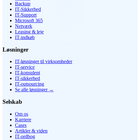
Backup
IT-Sikkerhed
IT-Support
Microsoft 365
Netværk
Leasing & leje
IT-indkøb
Løsninger
IT-løsninger til virksomheder
IT-service
IT-konsulent
IT-sikkerhed
IT-outsourcing
Se alle løsninger
→
Selskab
Om os
Karriere
Cases
Artikler & viden
IT-ordbog