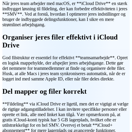
Når jeres team arbejder med macOS, er **iCloud Drive** en stærk
indbygget løsning til fildeling, der kan forbedre effektiviteten i jeres
**SMV**. Ved at forstå, hvordan I optimerer jeres indstillinger og
bruger de indbyggede delingsfunktioner, kan I sikre en mere
strømlinet arbejdsgang.
Organiser jeres filer effektivt i iCloud
Drive
God filstruktur er essentiel for effektivt **teamsamarbejde**. Opret
en logisk mappehylde, der afspejler jeres arbejdsgange. Dette gør
det nemmere for teammedlemmer at finde og organisere delte filer.
Husk, at alle Macs i jeres team synkroniseres automatisk, når de er
logget ind med samme Apple ID, eller når filer deles direkte.
Del mapper og filer korrekt
**Fildeling** via iCloud Drive er ligetil, men det er vigtigt at vælge
de rigtige adgangstilladelser. I kan invitere specifikke personer eller
oprette et link, alle med linket kan tilgå. Vær opmærksom på, at
gratis iCloud-konti typisk har 5 GB lagerplads, hvilket ofte er
utilstrækkeligt for en hel SMV. Overvej et betalt **iCloud+
abonnement** for mere lagerplads og avancerede funktioner.