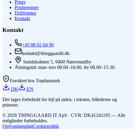
Priser
Prisberegner
Driftsstatus
Kontakt
Kontakt
+45 88 62 64 90
kontakt@thinggaardit.dk
Sundsholmen 5, 9400 Nørresundby
Åbningstid: man–tors 08.00–16.00, fre 08.00–15.30.
Forsikret hos Topdanmark
DK
EN
Der tages forbehold for fejl på siden, i teksten, billederne og
priserne.
©
2026
THINGGAARD
IT
ApS
· CVR: DK41241195 —
Alle
rettigheder forbeholdes.
Oplysningspligt
Cookiepolitik