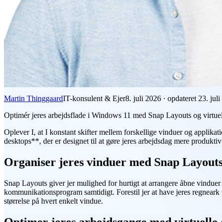
Martin Thinggaard
IT-konsulent & Ejer
8. juli 2026
·
opdateret
23. jul
Optimér jeres arbejdsflade i Windows 11 med Snap Layouts og virtuell
Oplever I, at I konstant skifter mellem forskellige vinduer og appli
desktops**, der er designet til at gøre jeres arbejdsdag mere produkt
Organiser jeres vinduer med Snap Layout
Snap Layouts giver jer mulighed for hurtigt at arrangere åbne vinduer 
kommunikationsprogram samtidigt. Forestil jer at have jeres regneark 
størrelse på hvert enkelt vindue.
Optimer jeres arbejdsgange med virtuelle