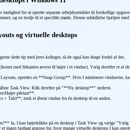
mulighed for at oprette separate arbejdsområder til forskellige opgaver
rammer, og en tredje til et specifikt møde. Denne adskillelse hjælper me
outs og virtuelle desktops
gerne dette tip med jeres kolleger, så de også kan drage fordel af det.
t med firkanten øverst til højre i et vindue). Vælg derefter et af de
 Layouts, oprettes en **Snap Group**. Hvis I minimerer vinduerne, ka
åbne Task View. Klik derefter på "**Ny desktop**" nederst.
e/Højre piletast**.
 Tab)**, træk et åbent vindue fra én desktop til en anden.
ps?** Ja, I kan højreklikke på en desktop i Task View og vælge "Vælg
r er ingen fastlagt grænse for, hvor mange virtuelle desktops I kan opret