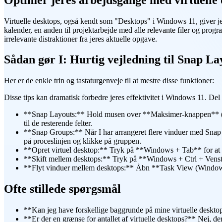
Virtuelle desktops, også kendt som "Desktops" i Windows 11, giver jer 
kalender, en anden til projektarbejde med alle relevante filer og prog
irrelevante distraktioner fra jeres aktuelle opgave.
Sådan gør I: Hurtig vejledning til Snap Lay
Her er de enkle trin og tastaturgenveje til at mestre disse funktioner:
Disse tips kan dramatisk forbedre jeres effektivitet i Windows 11. Del 
**Snap Layouts:** Hold musen over **Maksimer-knappen** (ikone
til de resterende felter.
**Snap Groups:** Når I har arrangeret flere vinduer med Snap
på proceslinjen og klikke på gruppen.
**Opret virtuel desktop:** Tryk på **Windows + Tab** for at 
**Skift mellem desktops:** Tryk på **Windows + Ctrl + Venstr
**Flyt vinduer mellem desktops:** Åbn **Task View (Windows +
Ofte stillede spørgsmål
**Kan jeg have forskellige baggrunde på mine virtuelle deskto
**Er der en grænse for antallet af virtuelle desktops?** Nej, de