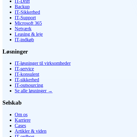
IT-Drift
Backup
IT-Sikkerhed
IT-Support
Microsoft 365
Netværk
Leasing & leje
IT-indkøb
Løsninger
IT-løsninger til virksomheder
IT-service
IT-konsulent
IT-sikkerhed
IT-outsourcing
Se alle løsninger
→
Selskab
Om os
Karriere
Cases
Artikler & viden
IT-ordbog