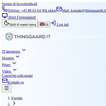
Spring til hovedindhold
Telefon:
+45 88 62 64 90
Lukket
Mail:
kontakt@thinggaardit.
Hent Fjernsupport
Log ind
Skift til mørkt tema
EN
IT-løsninger
Hosting
Priser
Viden
Cases
Om os
Kontakt
Kontakt os
Forside