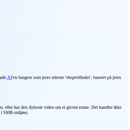
lade
AI
'en fungere som jeres interne 'ekspertfinder', baseret på jeres
est, eller har den dybeste viden om et givent emne. Det handler ikke
g i SMB-miljøer.