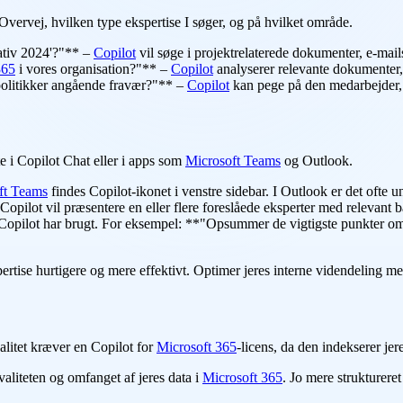
 Overvej, hvilken type ekspertise I søger, og på hvilket område.
ativ 2024'?"** –
Copilot
vil søge i projektrelaterede dokumenter, e-mail
365
i vores organisation?"** –
Copilot
analyserer relevante dokumente
litikker angående fravær?"** –
Copilot
kan pege på den medarbejder, d
e i Copilot Chat eller i apps som
Microsoft Teams
og Outlook.
ft Teams
findes Copilot-ikonet i venstre sidebar. I Outlook er det ofte u
Copilot vil præsentere en eller flere foreslåede eksperter med relevant
r, Copilot har brugt. For eksempel: **"Opsummer de vigtigste punkter om
pertise hurtigere og mere effektivt. Optimer jeres interne videndeling m
litet kræver en Copilot for
Microsoft 365
-licens, da den indekserer je
liteten og omfanget af jeres data i
Microsoft 365
. Jo mere struktureret