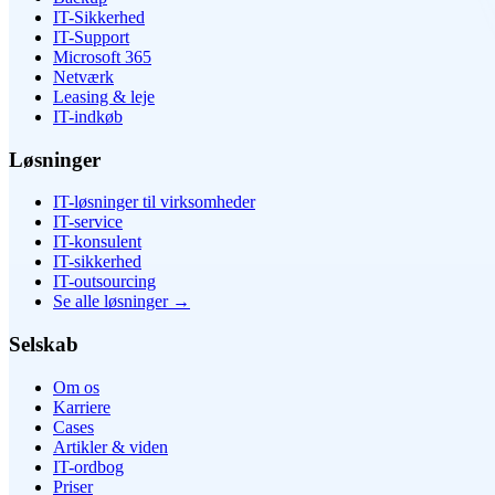
IT-Sikkerhed
IT-Support
Microsoft 365
Netværk
Leasing & leje
IT-indkøb
Løsninger
IT-løsninger til virksomheder
IT-service
IT-konsulent
IT-sikkerhed
IT-outsourcing
Se alle løsninger
→
Selskab
Om os
Karriere
Cases
Artikler & viden
IT-ordbog
Priser