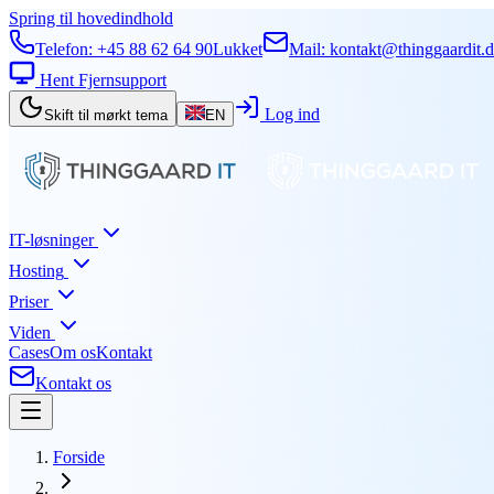
Spring til hovedindhold
Telefon:
+45 88 62 64 90
Lukket
Mail:
kontakt@thinggaardit.
Hent Fjernsupport
Log ind
Skift til mørkt tema
EN
IT-løsninger
Hosting
Priser
Viden
Cases
Om os
Kontakt
Kontakt os
Forside