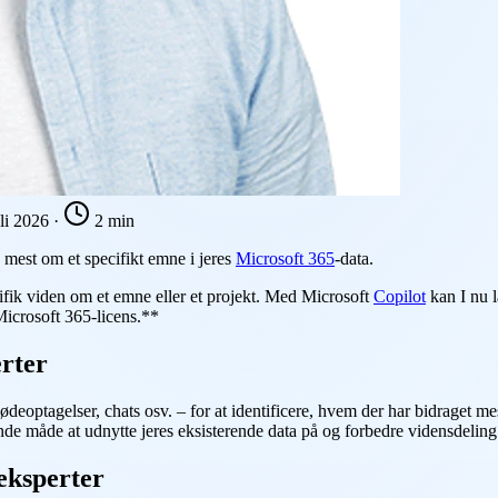
uli 2026
·
2 min
d mest om et specifikt emne i jeres
Microsoft 365
-data.
cifik viden om et emne eller et projekt. Med Microsoft
Copilot
kan I nu 
Microsoft 365-licens.**
erter
deoptagelser, chats osv. – for at identificere, hvem der har bidraget m
ende måde at udnytte jeres eksisterende data på og forbedre vidensdelin
eksperter