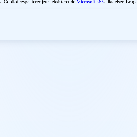
: Copilot respekterer jeres eksisterende
Microsoft 365
-tilladelser. Brug