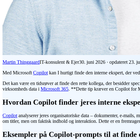
Martin Thinggaard
IT-konsulent & Ejer
30. juni 2026
·
opdateret
23. j
Med Microsoft
Copilot
kan I hurtigt finde den interne ekspert, der ve
Det kan være en tidsrøver at finde den rette kollega, der besidder spe
virksomheds data i
Microsoft 365
. **Dette tip kræver en Copilot for 
Hvordan Copilot finder jeres interne eksp
Copilot
analyserer jeres organisatoriske data – dokumenter, e-mails, mø
om titler, men om faktisk indhold og interaktion. Dette er en fremrag
Eksempler på Copilot-prompts til at finde 