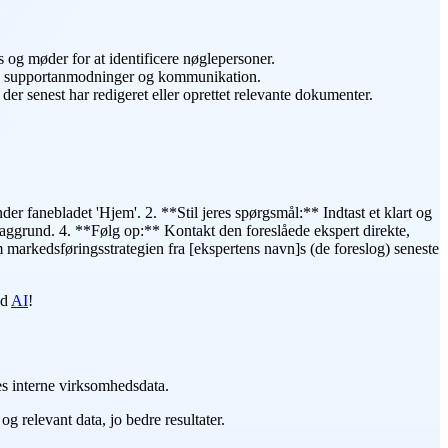
s og møder for at identificere nøglepersoner.
r, supportanmodninger og kommunikation.
er senest har redigeret eller oprettet relevante dokumenter.
nder fanebladet 'Hjem'. 2. **Stil jeres spørgsmål:** Indtast et klart og
 baggrund. 4. **Følg op:** Kontakt den foreslåede ekspert direkte,
 markedsføringsstrategien fra [ekspertens navn]s (de foreslog) seneste
ed
AI
!
res interne virksomhedsdata.
 og relevant data, jo bedre resultater.