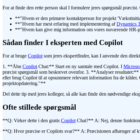
For at finde den rette person skal I formulere jeres spørgsmål præcist.
**"Hvem er den primære kontaktperson for projekt 'Vækstiniti
**"Hvem har mest erfaring med implementering af
Dynamics 
**"Hvem kan give mig information om vores nuværende HR-po
Sådan finder I eksperten med Copilot
For at bruge
Copilot
som jeres ekspertfinder, kan I anvende den direkt
1. **Åbn
Copilot
Chat:** Start en ny samtale med Copilot. I
Microso
præcist spørgsmål som beskrevet ovenfor. 3. **Analyser resultatet:** 
eller brug Copilot til at opsummere relevant information fra de kilde
projektopdatering."**
Del dette tip med jeres kolleger, så alle kan finde den nødvendige eks
Ofte stillede spørgsmål
**Q: Virker dette i den gratis
Copilot
Chat?** A: Nej, denne funktiona
**Q: Hvor præcise er Copilots svar?** A: Præcisionen afhænger af kva