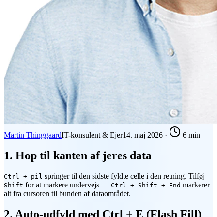
Martin Thinggaard
IT-konsulent & Ejer
14. maj 2026
·
6 min
1. Hop til kanten af jeres data
springer til den sidste fyldte celle i den retning. Tilføj
Ctrl + pil
for at markere undervejs —
markerer
Shift
Ctrl + Shift + End
alt fra cursoren til bunden af dataområdet.
2. Auto-udfyld med Ctrl + E (Flash Fill)