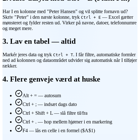
Har I en kolonne med "Peter Hansen" og vil splitte fornavn ud?
Skriv "Peter" i den næste kolonne, tryk
— Excel gætter
Ctrl + E
mønsteret og fylder resten ud. Virker på navne, datoer, telefonnumre
og meget mere.
3. Lav en tabel — altid
Markér jeres data og tryk
. I får filtre, automatiske formler
Ctrl + T
ned ad kolonnen og dataområdet udvider sig automatisk når I tilføjer
rækker.
4. Flere genveje værd at huske
Alt + = — autosum
Ctrl + ; — indsæt dags dato
Ctrl + Shift + L — slå filtre til/fra
Ctrl + . — hop mellem hjørner i en markering
F4 — lås en celle i en formel ($A$1)