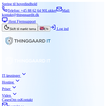
Spring til hovedindhold
Telefon:
+45 88 62 64 90
Lukket
Mail:
kontakt@thinggaardit.dk
Hent Fjernsupport
Log ind
Skift til mørkt tema
EN
IT-løsninger
Hosting
Priser
Viden
Cases
Om os
Kontakt