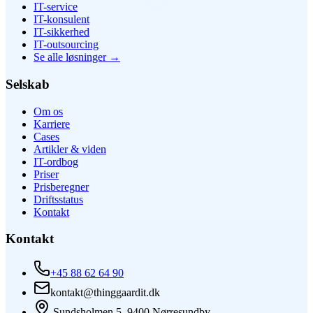
IT-service
IT-konsulent
IT-sikkerhed
IT-outsourcing
Se alle løsninger
→
Selskab
Om os
Karriere
Cases
Artikler & viden
IT-ordbog
Priser
Prisberegner
Driftsstatus
Kontakt
Kontakt
+45 88 62 64 90
kontakt@thinggaardit.dk
Sundsholmen 5, 9400 Nørresundby