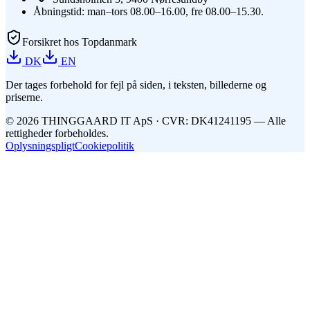
Åbningstid: man–tors 08.00–16.00, fre 08.00–15.30.
Forsikret hos Topdanmark
DK
EN
Der tages forbehold for fejl på siden, i teksten, billederne og
priserne.
©
2026
THINGGAARD
IT
ApS
· CVR: DK41241195 —
Alle
rettigheder forbeholdes.
Oplysningspligt
Cookiepolitik