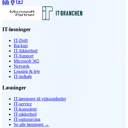
IT-løsninger
IT-Drift
Backup
IT-Sikkerhed
IT-Support
Microsoft 365
Netværk
Leasing & leje
IT-indkøb
Løsninger
IT-løsninger til virksomheder
IT-service
IT-konsulent
IT-sikkerhed
IT-outsourcing
Se alle løsninger
→