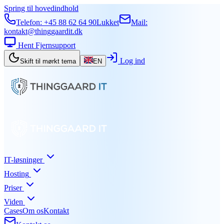
Spring til hovedindhold
Telefon:
+45 88 62 64 90
Lukket
Mail:
kontakt@thinggaardit.dk
Hent Fjernsupport
Log ind
Skift til mørkt tema
EN
IT-løsninger
Hosting
Priser
Viden
Cases
Om os
Kontakt