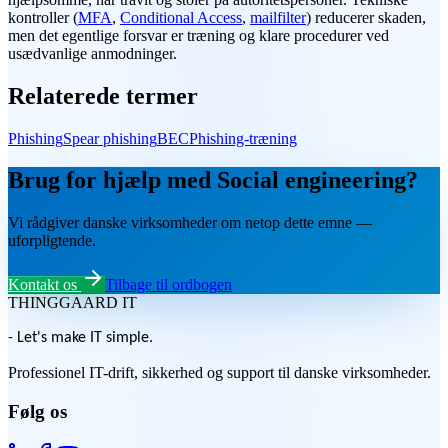
kontroller (
MFA
,
Conditional Access
,
mailfilter
) reducerer skaden,
men det egentlige forsvar er træning og klare procedurer ved
usædvanlige anmodninger.
Relaterede termer
Phishing
Spear phishing
BEC
Phishing-træning
Brug for hjælp med Social engineering?
Vi rådgiver danske virksomheder om netop dette emne —
uforpligtende.
Kontakt os
Tilbage til ordbogen
THINGGAARD
IT
- Let's make IT simple.
Professionel IT-drift, sikkerhed og support til danske virksomheder.
Følg os