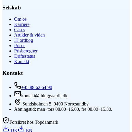
Selskab
Om os
Karriere
Cases
Artikler & viden
IT-ordbog
Priser
Prisberegner
Driftsstatus
Kontakt
Kontakt
+45 88 62 64 90
kontakt@thinggaardit.dk
Sundsholmen 5, 9400 Nørresundby
Åbningstid: man–tors 08.00–16.00, fre 08.00–15.30.
Forsikret hos Topdanmark
DK
EN