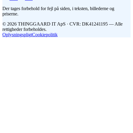
Der tages forbehold for fejl på siden, i teksten, billederne og
priserne.
©
2026
THINGGAARD
IT
ApS
· CVR: DK41241195 —
Alle
rettigheder forbeholdes.
Oplysningspligt
Cookiepolitik