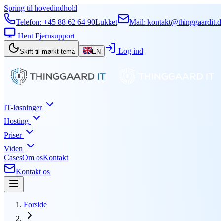
Spring til hovedindhold
Telefon:
+45 88 62 64 90
Lukket
Mail:
kontakt@thinggaardit.
Hent Fjernsupport
Log ind
Skift til mørkt tema
EN
IT-løsninger
Hosting
Priser
Viden
Cases
Om os
Kontakt
Kontakt os
Forside