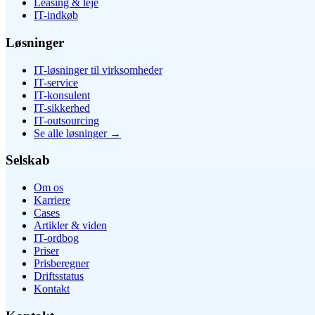
Leasing & leje
IT-indkøb
Løsninger
IT-løsninger til virksomheder
IT-service
IT-konsulent
IT-sikkerhed
IT-outsourcing
Se alle løsninger
→
Selskab
Om os
Karriere
Cases
Artikler & viden
IT-ordbog
Priser
Prisberegner
Driftsstatus
Kontakt