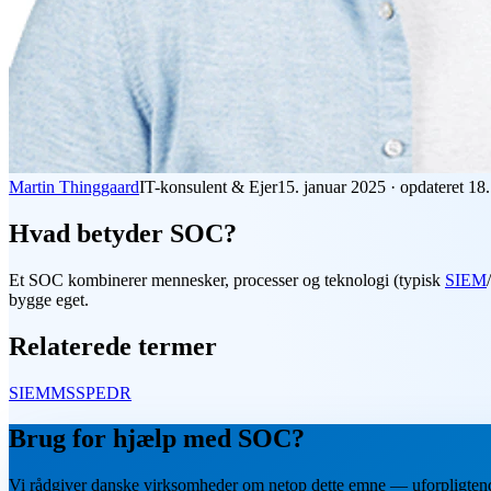
Martin Thinggaard
IT-konsulent & Ejer
15. januar 2025
·
opdateret
18.
Hvad betyder SOC?
Et
SOC
kombinerer mennesker, processer og teknologi (typisk
SIEM
/
bygge eget.
Relaterede termer
SIEM
MSSP
EDR
Brug for hjælp med SOC?
Vi rådgiver danske virksomheder om netop dette emne — uforpligten