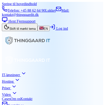
Spring til hovedindhold
Telefon:
+45 88 62 64 90
Lukket
Mail:
kontakt@thinggaardit.dk
Hent Fjernsupport
Log ind
Skift til mørkt tema
EN
IT-løsninger
Hosting
Priser
Viden
Cases
Om os
Kontakt