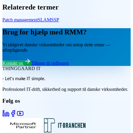
Relaterede termer
Patch management
SLA
MSSP
Brug for hjælp med RMM?
Vi rådgiver danske virksomheder om netop dette emne —
uforpligtende.
Kontakt os
Tilbage til ordbogen
THINGGAARD
IT
- Let's make IT simple.
Professionel IT-drift, sikkerhed og support til danske virksomheder.
Følg os