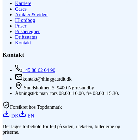
Karriere
Cases
Artikler & viden
IT-ordbog
Priser
Prisberegner
Driftsstatus
Kontakt
Kontakt
+45 88 62 64 90
kontakt@thinggaardit.dk
Sundsholmen 5, 9400 Nørresundby
Åbningstid: man–tors 08.00–16.00, fre 08.00–15.30.
Forsikret hos Topdanmark
DK
EN
Der tages forbehold for fejl på siden, i teksten, billederne og
priserne.