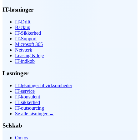
IT-løsninger
IT-Drift
Backup
IT-Sikkerhed
IT-Support
Microsoft 365
Netværk
Leasing & leje
IT-indkøb
Løsninger
IT-løsninger til virksomheder
IT-service
IT-konsulent
IT-sikkerhed
IT-outsourcing
Se alle løsninger
→
Selskab
Om os