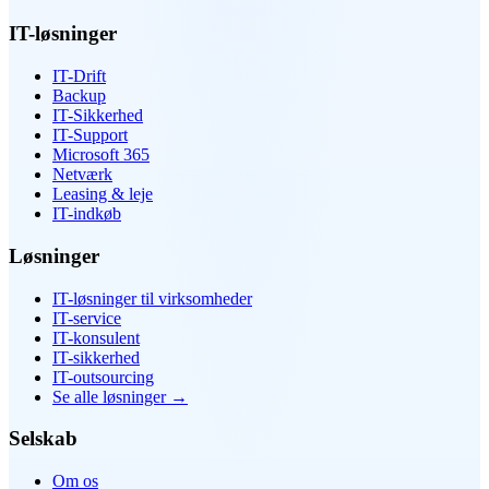
IT-løsninger
IT-Drift
Backup
IT-Sikkerhed
IT-Support
Microsoft 365
Netværk
Leasing & leje
IT-indkøb
Løsninger
IT-løsninger til virksomheder
IT-service
IT-konsulent
IT-sikkerhed
IT-outsourcing
Se alle løsninger
→
Selskab
Om os