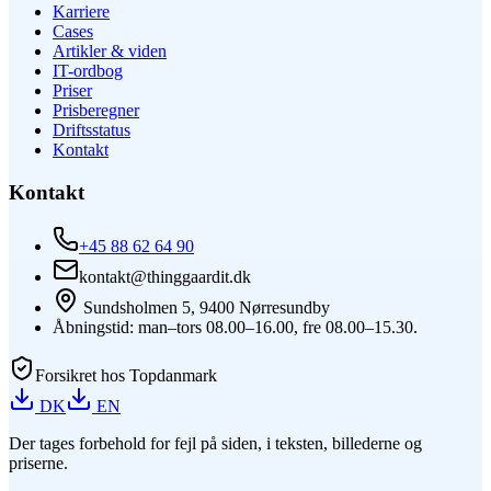
Karriere
Cases
Artikler & viden
IT-ordbog
Priser
Prisberegner
Driftsstatus
Kontakt
Kontakt
+45 88 62 64 90
kontakt@thinggaardit.dk
Sundsholmen 5, 9400 Nørresundby
Åbningstid: man–tors 08.00–16.00, fre 08.00–15.30.
Forsikret hos Topdanmark
DK
EN
Der tages forbehold for fejl på siden, i teksten, billederne og
priserne.