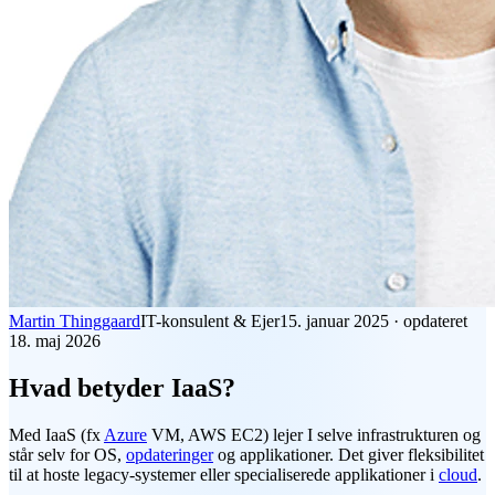
Martin Thinggaard
IT-konsulent & Ejer
15. januar 2025
·
opdateret
18. maj 2026
Hvad betyder IaaS?
Med
IaaS
(fx
Azure
VM, AWS EC2) lejer I selve infrastrukturen og
står selv for OS,
opdateringer
og applikationer. Det giver fleksibilitet
til at hoste legacy-systemer eller specialiserede applikationer i
cloud
.