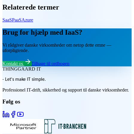
Relaterede termer
SaaS
PaaS
Azure
Brug for hjælp med IaaS?
Vi rådgiver danske virksomheder om netop dette emne —
uforpligtende.
Kontakt os
Tilbage til ordbogen
THINGGAARD
IT
- Let's make IT simple.
Professionel IT-drift, sikkerhed og support til danske virksomheder.
Følg os