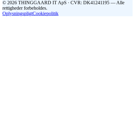
©
2026
THINGGAARD
IT
ApS
· CVR: DK41241195 —
Alle
rettigheder forbeholdes.
Oplysningspligt
Cookiepolitik