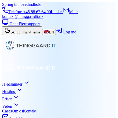
Spring til hovedindhold
Telefon:
+45 88 62 64 90
Lukket
Mail:
kontakt@thinggaardit.dk
Hent Fjernsupport
Log ind
Skift til mørkt tema
EN
IT-løsninger
Hosting
Priser
Viden
Cases
Om os
Kontakt