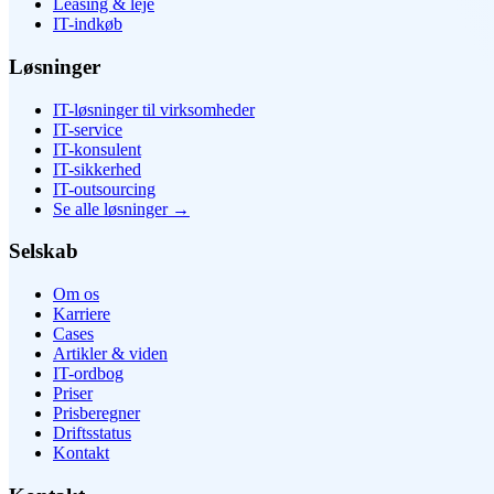
Leasing & leje
IT-indkøb
Løsninger
IT-løsninger til virksomheder
IT-service
IT-konsulent
IT-sikkerhed
IT-outsourcing
Se alle løsninger
→
Selskab
Om os
Karriere
Cases
Artikler & viden
IT-ordbog
Priser
Prisberegner
Driftsstatus
Kontakt