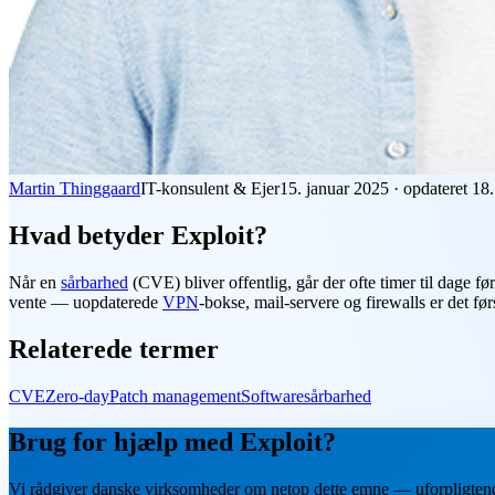
Martin Thinggaard
IT-konsulent & Ejer
15. januar 2025
·
opdateret
18.
Hvad betyder Exploit?
Når en
sårbarhed
(CVE) bliver offentlig, går der ofte timer til dage fø
vente — uopdaterede
VPN
-bokse, mail-servere og firewalls er det før
Relaterede termer
CVE
Zero-day
Patch management
Softwaresårbarhed
Brug for hjælp med Exploit?
Vi rådgiver danske virksomheder om netop dette emne — uforpligten