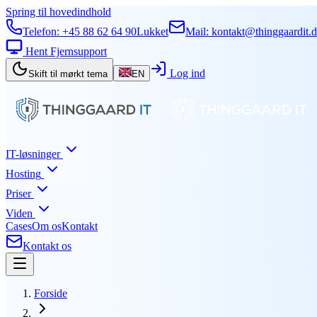
Spring til hovedindhold
Telefon:
+45 88 62 64 90
Lukket
Mail:
kontakt@thinggaardit.
Hent Fjernsupport
Log ind
Skift til mørkt tema
EN
IT-løsninger
Hosting
Priser
Viden
Cases
Om os
Kontakt
Kontakt os
Forside