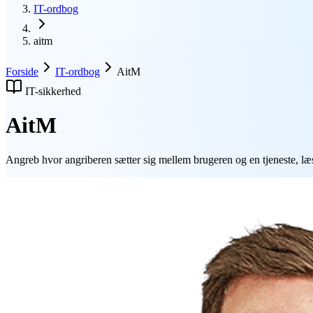
IT-ordbog
aitm
Forside
IT-ordbog
AitM
IT-sikkerhed
AitM
Angreb hvor angriberen sætter sig mellem brugeren og en tjeneste, l