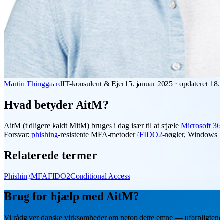
Martin Thinggaard
IT-konsulent & Ejer
15. januar 2025
·
opdateret
18.
Hvad betyder AitM?
AitM
(tidligere kaldt MitM) bruges i dag især til at stjæle
Microsoft 3
Forsvar:
phishing
-resistente MFA-metoder (
FIDO2
-nøgler, Windows 
Relaterede termer
Phishing
MFA
FIDO2
Conditional Access
Brug for hjælp med AitM?
Vi rådgiver danske virksomheder om netop dette emne — uforpligten